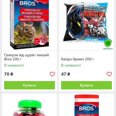
запобіжних заходів.
Гранули від щурів і мишей
Bros 100 г
Багіра брикет 200 г
В наявності
В наявності
70
47
₴
₴
Купити
Купити