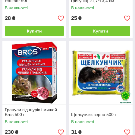
Ratimor 90г
гризунів) 21,7*13,4 см
В наявності
В наявності
28
25
₴
₴
Купити
Купити
Гранули від щурів і мишей
Bros 500 г
Щелкунчик зерно 500 г
В наявності
В наявності
230
31
₴
₴