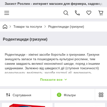
Захист Рослин - интернет магазин для фермера, садовода
Товари та послуги
Родентициди (гризуни)
Родентициди (гризуни)
Родентициди - хімічні засоби боротьби з гризунами. Гризуни
знищують запаси та пошкоджують культурні рослини, тим
самим завдають великої економічної шкоди, поряд з іншими
шкідниками. Залежно від швидкості дії (ступеня токсичності)
родентициду, виділяють: засоби гострої дії: викликають
загибель 100% гризунів за проміжок часу від кількох хвилин
Показати все
до декількох днів і засоби підгострої та хронічної дії: досить
довгий час накопичуються в організмі і викликають ефект,
тільки досягнувши певної концентрації. Термін настання
Сортування
0
Фільтри
ефекту – до кількох тижнів.
Багато засобів є високотоксичними для людини і тварин, у
зв'язку з чим під час обробки необхідно дотримуватися