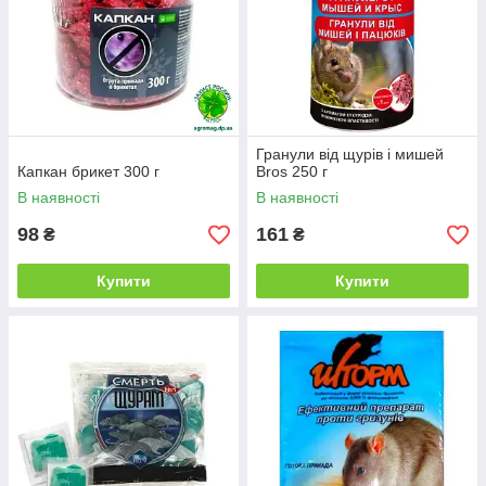
Гранули від щурів і мишей
Капкан брикет 300 г
Bros 250 г
В наявності
В наявності
98
161
₴
₴
Купити
Купити