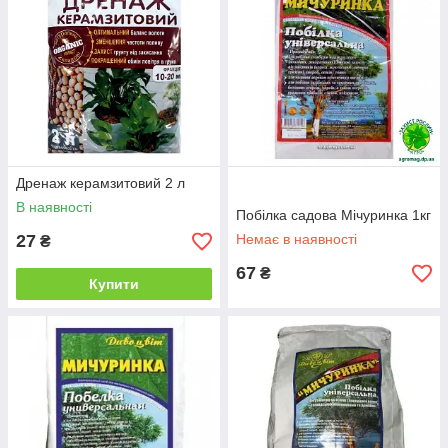
Дренаж керамзитовий 2 л
В наявності
Побілка садова Мічуринка 1кг
27
Немає в наявності
₴
67
₴
Купити