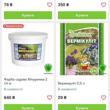
78
350
₴
₴
Купити
Купити
Передплата
Фарба садова Мічуринка-2
14 кг
Вермикуліт 0,5 л
В наявності
В наявності
640
29
₴
₴
Купити
Купити