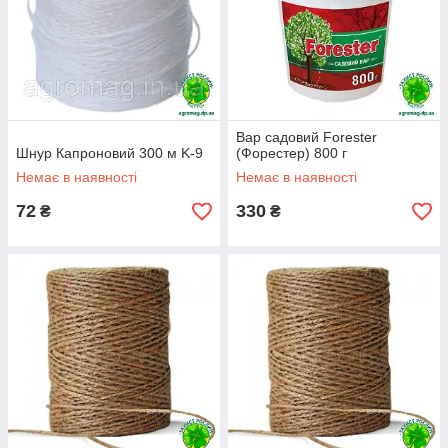
Вар садовий Forester
Шнур Капроновий 300 м K-9
(Форестер) 800 г
Немає в наявності
Немає в наявності
72
330
₴
₴