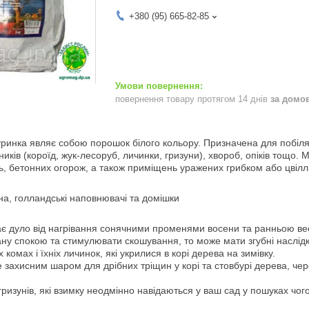
+380 (95) 665-82-85
повернення товару протягом 14 днів
за домо
уринка
являє собою порошок білого кольору. Призначена для побілянн
дників (короїд, жук-лесоруб, личинки, гризуни), хвороб, опіків тощо
ь, бетонних огорож, а також приміщень уражених грибком або цвіл
на, голландські наповнювачі та домішки
є дуло від нагрівання сонячними променями восени та ранньою ве
ну спокою та стимулювати скошування, то може мати згубні наслідк
 комах і їхніх личинок, які укрилися в корі дерева на зимівку.
 захисним шаром для дрібних тріщин у корі та стовбурі дерева, чер
гризунів, які взимку неодмінно навідаються у ваш сад у пошуках чого