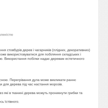
вленістю
я стовбурів дерев і чагарників (плідних, декоративних)
. Може використовуватися для побіляння складських і
лю. Використання побілки надає деревам естетичного
сною. Перегрівання дула може викликати раннє
и для дерева під час настання морозів.
ез які в тканині дерева можуть проникнути грибки та
сь їстівного.