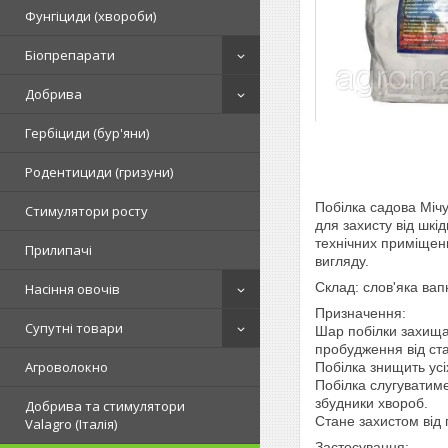
Фунгіциди (хвороби)
Біопрепарати
Добрива
Гербіциди (бур'яни)
Родентициди (гризуни)
Побілка садова Міч
Стимулятори росту
для захисту від шкі
технічних приміщен
Прилипачі
вигляду.
Склад:
слов'яка вап
Насіння овочів
Призначення:
Супутні товари
Шар побілки захища
пробудження від ста
Агроволокно
Побілка знищить усіх
Побілка слугуватиме
збудники хвороб.
Добрива та стимулятори
Стане захистом від 
Valagro (Італія)
Застосування: