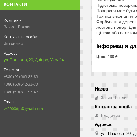
КОНТАКТИ
Підготовка поверхні
Поверхня має бути 
Техніка виконання р
Фарбування дерев пр
Захист Рослин
жовтень-ноябр. Для 
щіткою або валиком.
Владимир
Інформація дл
Ціна:
160 ₴
ул. Павлова, 20, Дніпро, Україна
+380 (95) 665-82-85
+380 (68) 612-32-73
+380 (50) 811-96-47
Захист Рослин
zr2000dp@gmail.com
Владимир
ул. Павлова, 20, Дн