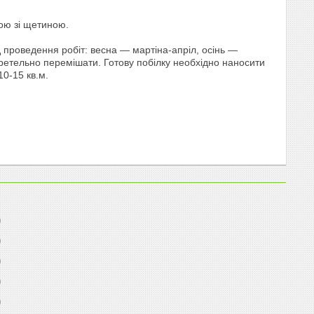
кою зі щетиною.
 проведення робіт: весна — мартіна-апріл, осінь —
 ретельно перемішати. Готову побілку необхідно наносити
10-15 кв.м.
0
0
0
0
0