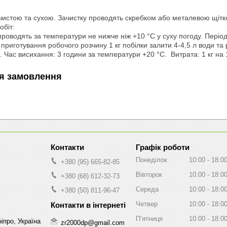
:
чистою та сухою. Зачистку проводять скребком або металевою щіт
обіт:
оводять за температури не нижче ніж +10 °C у суху погоду. Період
приготування робочого розчину 1 кг побілки залити 4-4,5 л води та
 Час висихання: 3 години за температури +20 °C. Витрата: 1 кг на 
я замовлення
Графік роботи
Понеділок
10:00
18:0
+380 (95) 665-82-85
Вівторок
10:00
18:0
+380 (68) 612-32-73
Середа
10:00
18:0
+380 (50) 811-96-47
Четвер
10:00
18:0
Пʼятниця
10:00
18:0
іпро, Україна
zr2000dp@gmail.com