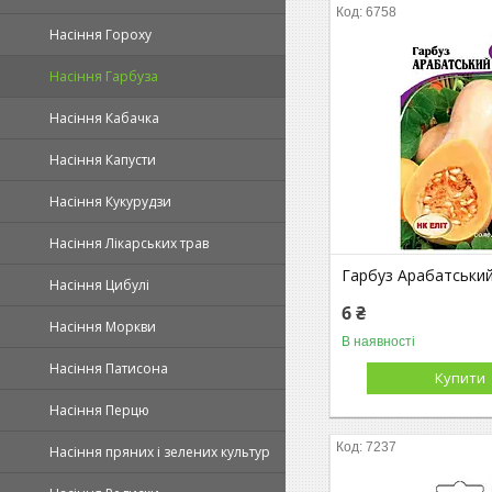
6758
Насіння Гороху
Насіння Гарбуза
Насіння Кабачка
Насіння Капусти
Насіння Кукурудзи
Насіння Лікарських трав
Гарбуз Арабатськи
Насіння Цибулі
6 ₴
Насіння Моркви
В наявності
Насіння Патисона
Купити
Насіння Перцю
7237
Насіння пряних і зелених культур