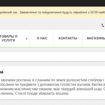
еробочий час. Замовлення та повідомлення будуть оброблені з 10:00 найб
ТОВАРЫ И
О НАС
КОНТАКТЫ
МАГАЗИН
УСЛУГИ
за
і овочеве рослина зі сланким по землі волосистим стеблом 
 рослини чи предмети з допомогою гіллястих вусиків. Квітки в
приємним маслянистим смаком, має твердий зовнішній шар. Сі
ь-липень.
Стиглі плоди збирають восени.