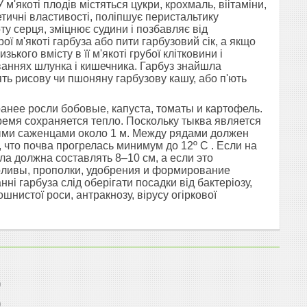
 м'якоті плодів містяться цукри, крохмаль, віітаміни,
етичні властивості, поліпшує перистальтику
у серця, зміцнює судини і позбавляє від
ї м'якоті гарбуза або пити гарбузовий сік, а якщо
ького вмісту в її м'якоті грубої клітковини і
ваннях шлунка і кишечника. Гарбуз знайшла
дять рисову чи пшоняну гарбузову кашу, або п'ють
анее росли бобовые, капуста, томаты и картофель.
ремя сохраняется тепло. Поскольку тыква является
ыми саженцами около 1 м. Между рядами должен
 что почва прогрелась минимум до 12º C . Если на
ла должна составлять 8–10 см, а если это
 поливы, прополки, удобрения и формирование
 гарбуза слід оберігати посадки від бактеріозу,
ошнистої роси, антракнозу, вірусу огіркової
0
0