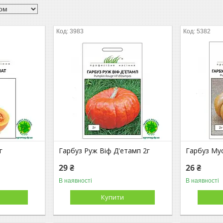
3983
5382
г
Гарбуз Руж Віф Д'етамп 2г
Гарбуз Мус
29 ₴
26 ₴
В наявності
В наявності
Купити