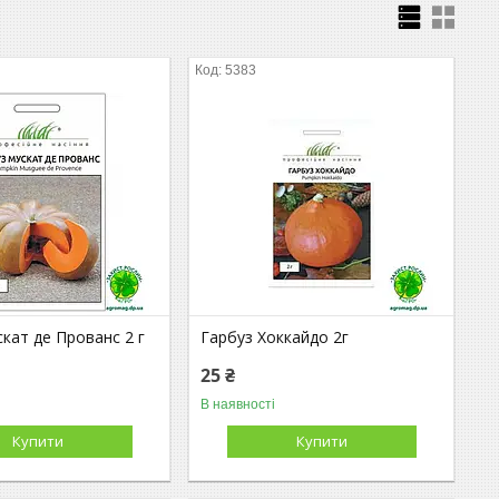
5383
кат де Прованс 2 г
Гарбуз Хоккайдо 2г
25 ₴
В наявності
Купити
Купити