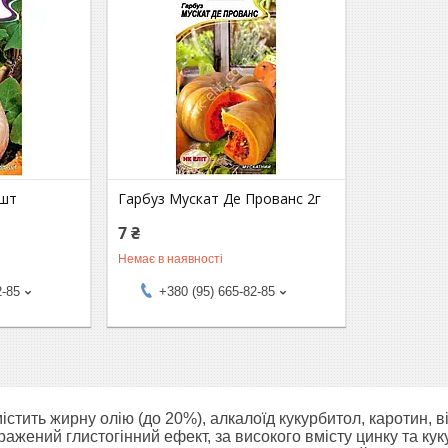
0шт
Гарбуз Мускат Де Прованс 2г
7 ₴
Немає в наявності
2-85
+380 (95) 665-82-85
істить жирну олію (до 20%), алкалоїд кукурбитол, каротин, в
ражений глистогінний ефект, за високого вмісту цинку та ку