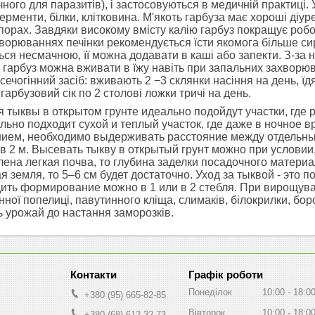
ного для паразитів), і застосовуються в медичній практиці. У
рменти, білки, клітковина. М'якоть гарбуза має хороші діур
орах. Завдяки високому вмісту калію гарбуз покращує робот
ворюваннях печінки рекомендується їсти якомога більше сиро
ся несмачною, її можна додавати в каші або запекти. З-за низ
т гарбуз можна вживати в їжу навіть при запальних захворю
 сечогінний засіб: вживають 2 −3 склянки насіння на день, ї
арбузовий сік по 2 столові ложки тричі на день.
тыквы в открытом грунте идеально подойдут участки, где р
льно подходит сухой и теплый участок, где даже в ночное в
нием, необходимо выдерживать расстояние между отдельн
в 2 м. Высевать тыкву в открытый грунт можно при условии,
лена легкая почва, то глубина заделки посадочного материа
я земля, то 5–6 см будет достаточно. Уход за тыквой - это
ить формирование можно в 1 или в 2 стебля. При вирощуванні
анної попелиці, павутинного кліща, слимаків, білокрилки, бор
ь урожай до настання заморозків.
Графік роботи
Понеділок
10:00
18:0
+380 (95) 665-82-85
Вівторок
10:00
18:0
+380 (68) 612-32-73