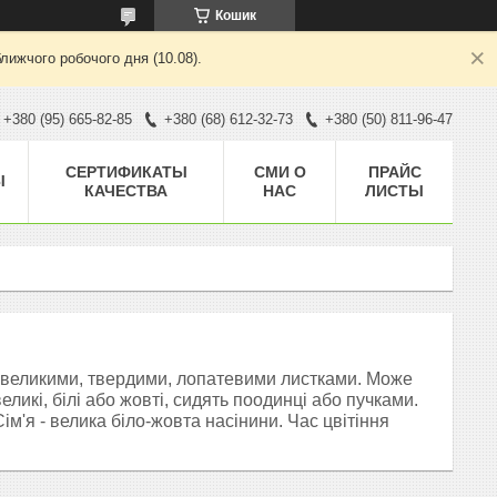
Кошик
лижчого робочого дня (10.08).
+380 (95) 665-82-85
+380 (68) 612-32-73
+380 (50) 811-96-47
CЕРТИФИКАТЫ
СМИ О
ПРАЙС
Ы
КАЧЕСТВА
НАС
ЛИСТЫ
і великими, твердими, лопатевими листками. Може
еликі, білі або жовті, сидять поодинці або пучками.
м'я - велика біло-жовта насінини. Час цвітіння