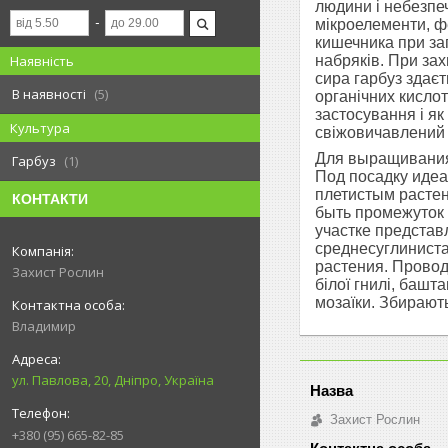
людини і небезпеч
мікроелементи, фе
кишечника при зап
набряків.
При зах
Наявність
сира гарбуз здаєть
В наявності
5
органічних кисло
застосування і як
Культура
свіжовичавлений г
Для выращивания 
Гарбуз
1
Под посадку идеа
плетистым расте
КОНТАКТИ
быть промежуток 
участке представ
среднесуглиниста
растения. Провод
Захист Рослин
білої гнилі, башт
мозаїки. Збирают
Владимир
ул. Павлова, 20, Дніпро, Україна
Захист Рослин
+380 (95) 665-82-85