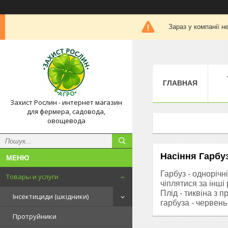
Зараз у компанії н
ГЛАВНАЯ
Захист Рослин - интернет магазин
для фермера, садовода,
овощевода
Насіння Гарбу
Гарбуз
- однорічн
Товары и услуги
чіплятися за інші
Плід - тиквіна з 
Інсектициди (шкідники)
гарбуза - червен
Протруйники