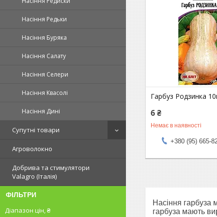
Насіння Редиски
Насіння Редьки
Насіння Буряка
Насіння Салату
Насіння Селери
Насіння Квасолі
Гарбуз Родзинка 1
Насіння Дині
6 ₴
Немає в наявності
Супутні товари
+380 (95) 665-8
Агроволокно
Добрива та стимулятори
Valagro (Італія)
ФІЛЬТРИ
Насіння гарбуза м
Діапазон цін, ₴
гарбуза мають ви