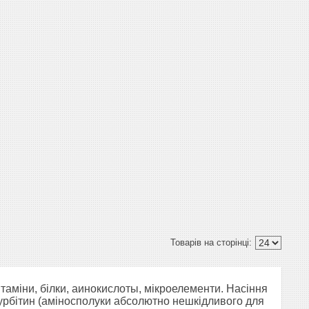
ітаміни, білки, аинокислоты, мікроелементи.
Насіння
курбітин (аміносполуки абсолютно нешкідливого для