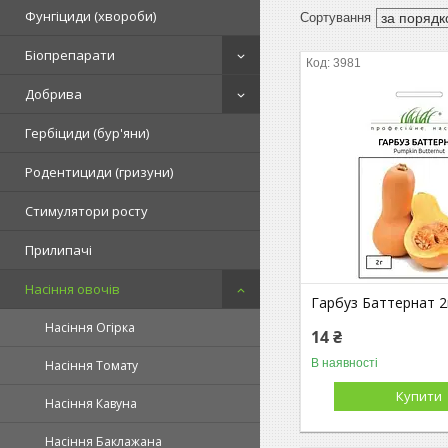
Фунгіциди (хвороби)
Біопрепарати
3981
Добрива
Гербіциди (бур'яни)
Родентициди (гризуни)
Стимулятори росту
Прилипачі
Насіння овочів
Гарбуз Баттернат 2
Насіння Огірка
14 ₴
В наявності
Насіння Томату
Купити
Насіння Кавуна
Насіння Баклажана