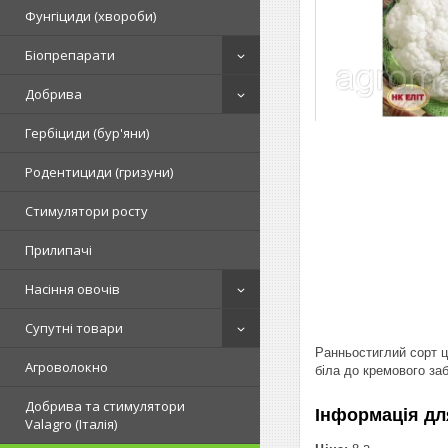
Фунгіциди (хвороби)
Біопрепарати
Добрива
Гербіциди (бур'яни)
Родентициди (гризуни)
Стимулятори росту
Прилипачі
Насіння овочів
Супутні товари
Ранньостиглий сорт ц
Агроволокно
біла до кремового за
Добрива та стимулятори
Інформація дл
Valagro (Італія)