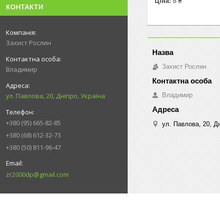
Ціна:
8 ₴
КОНТАКТИ
Захист Рослин
Захист Рослин
Владимир
Владимир
ул. Павлова, 20, Дніпро, Україна
+380 (95) 665-82-85
ул. Павлова, 20, Дн
+380 (68) 612-32-73
+380 (50) 811-96-47
zr2000dp@gmail.com