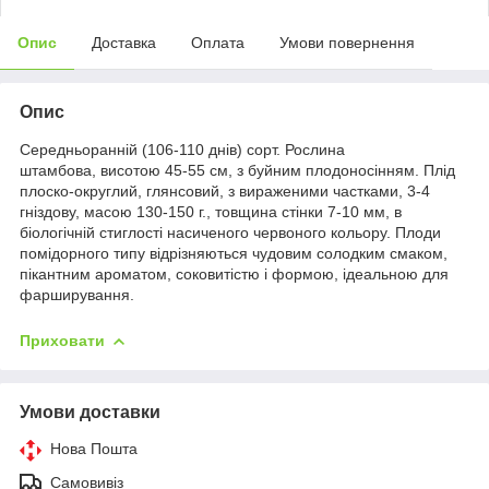
Опис
Доставка
Оплата
Умови повернення
Опис
Середньоранній (106-110 днів) сорт. Рослина
штамбова, висотою 45-55 см, з буйним плодоносінням. Плід
плоско-округлий, глянсовий, з вираженими частками, 3-4
гніздову, масою 130-150 г., товщина стінки 7-10 мм, в
біологічній стиглості насиченого червоного кольору. Плоди
помідорного типу відрізняються чудовим солодким смаком,
пікантним ароматом, соковитістю і формою, ідеальною для
фарширування.
Приховати
Умови доставки
Нова Пошта
Самовивіз