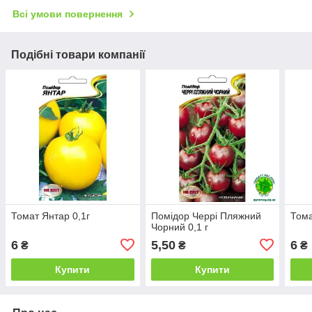
Всі умови повернення
Подібні товари компанії
Томат Янтар 0,1г
Помідор Черрі Пляжний
Тома
Чорний 0,1 г
6
5,50
6
₴
₴
₴
Купити
Купити