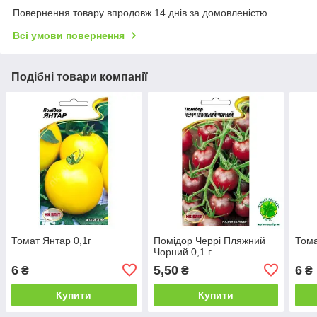
Повернення товару впродовж 14 днів за домовленістю
Всі умови повернення
Подібні товари компанії
Томат Янтар 0,1г
Помідор Черрі Пляжний
Тома
Чорний 0,1 г
6
5,50
6
₴
₴
₴
Купити
Купити