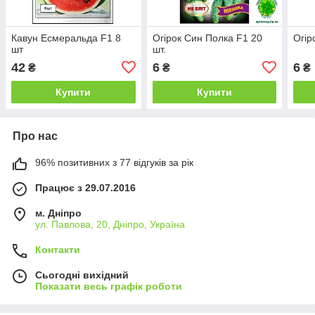
Кавун Есмеральда F1 8
Огірок Син Полка F1 20
Огір
шт
шт.
42
6
6
₴
₴
₴
Купити
Купити
Про нас
96% позитивних з 77 відгуків за рік
Працює з 29.07.2016
м. Дніпро
ул. Павлова, 20, Дніпро, Україна
Контакти
Сьогодні вихідний
Показати весь графік роботи