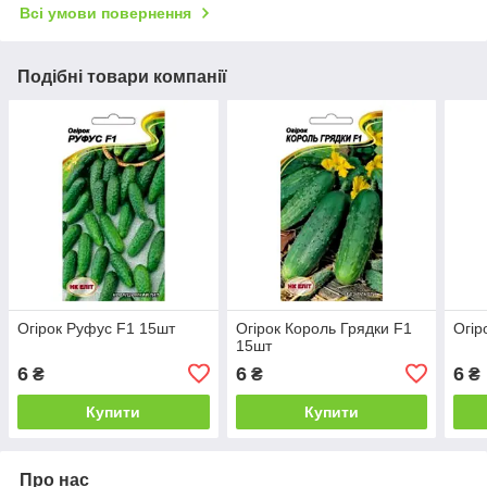
Всі умови повернення
Подібні товари компанії
Огірок Руфус F1 15шт
Огірок Король Грядки F1
Огір
15шт
6
6
6
₴
₴
₴
Купити
Купити
Про нас