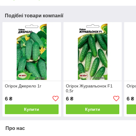
Подібні товари компанії
Огірок Джерело 1г
Огірок Журавльонок F1
Огір
0,5г
6
6
6
₴
₴
₴
Купити
Купити
Про нас