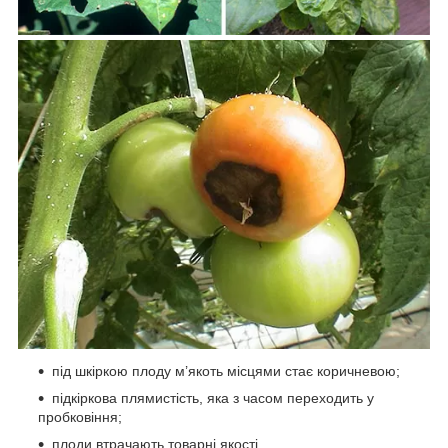
під шкіркою плоду м’якоть місцями стає коричневою;
підкіркова плямистість, яка з часом переходить у
пробковіння;
плоди втрачають товарні якості.