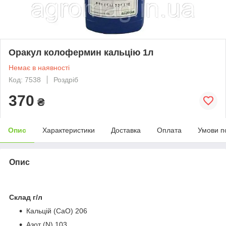
Оракул колофермин кальцію 1л
Немає в наявності
Код: 7538
Роздріб
370
₴
Опис
Характеристики
Доставка
Оплата
Умови п
Опис
Склад г/л
Кальцій (CaO) 206
Азот (N) 103