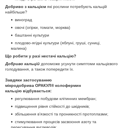
Добриво з кальцієм
які рослини потребують кальцій
найбільше?
виноград
овочі (огірки, томати, морква)
баштанні культури
плодово-ягідні культури (яблуні, груші, суниці,
малина)
Що робити у разі нестачі кальцію?
Добриво кальцій
допоможе усунути симптоми кальцієвого
голодування, а також попередити їх.
Завдяки застосуванню
мікродобрива ОРАКУЛ
®
колофермин
кальцію відбувається:
регулювання побудови клітинних мембран;
підвищення рівня стійкості до шкідників;
збільшення в’язкості та проникності протоплазми;
стимулювання процесів засвоєння азоту та
пересування вуглеводів;