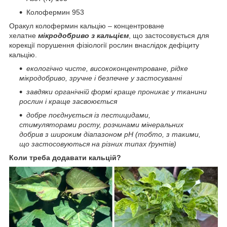
Колофермин 953
Оракул колофермин кальцію – концентроване
хелатне
мікродобриво з кальцієм
, що застосовується для
корекції порушення фізіології рослин внаслідок дефіциту
кальцію.
екологічно чисте, висококонцентроване, рідке
мікродобриво, зручне і безпечне у застосуванні
завдяки органічній формі краще проникає у тканини
рослин і краще засвоюється
добре поєднується із пестицидами,
стимуляторами росту, розчинами мінеральних
добрив з широким діапазоном рН (тобто, з такими,
що застосовуються на різних типах ґрунтів)
Коли треба додавати кальцій?