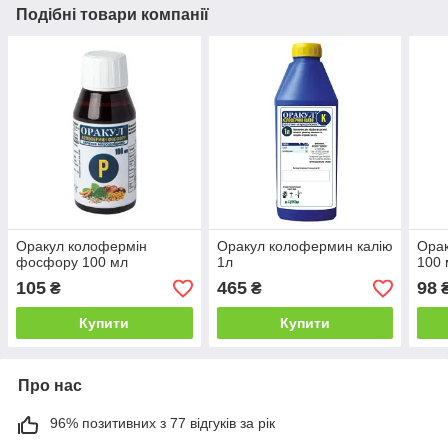
Подібні товари компанії
Оракул колофермін
Оракул колофермин калію
Орак
фосфору 100 мл
1л
100 
105
465
98
₴
₴
Купити
Купити
Про нас
96% позитивних з 77 відгуків за рік