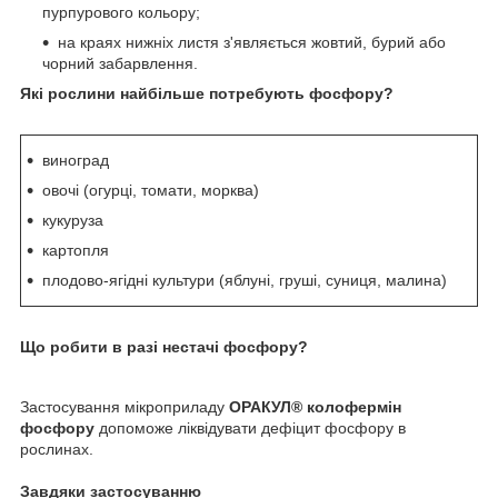
пурпурового кольору;
на краях нижніх листя з'являється жовтий, бурий або
чорний забарвлення.
Які рослини найбільше потребують фосфору?
виноград
овочі (огурці, томати, морква)
кукуруза
картопля
плодово-ягідні культури (яблуні, груші, суниця, малина)
Що робити в разі нестачі фосфору?
Застосування мікроприладу
ОРАКУЛ
®
колофермін
фосфору
допоможе ліквідувати дефіцит фосфору в
рослинах.
Завдяки застосуванню