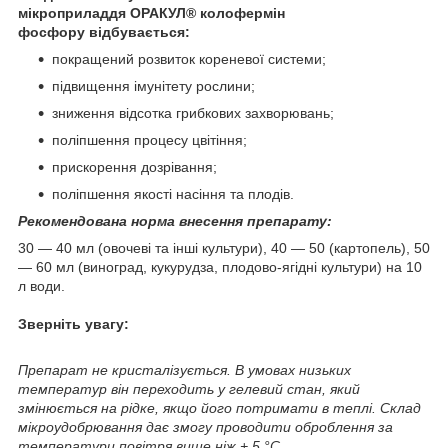
мікроприладдя ОРАКУЛ
®
колофермін
фосфору відбувається:
покращений розвиток кореневої системи;
підвищення імунітету рослини;
зниження відсотка грибкових захворювань;
поліпшення процесу цвітіння;
прискорення дозрівання;
поліпшення якості насіння та плодів.
Рекомендована норма внесення препарату:
30 — 40 мл (овочеві та інші культури), 40 — 50 (картопель), 50
— 60 мл (виноград, кукурудза, плодово-ягідні культури) на 10
л води.
Зверніть увагу:
Препарат не кристалізується. В умовах низьких
температур він переходить у гелевий стан, який
змінюється на рідке, якщо його потримати в теплі.
Склад
мікроудобрювання дає змогу проводити оброблення за
температури повітря вище ніж + 5 °C.