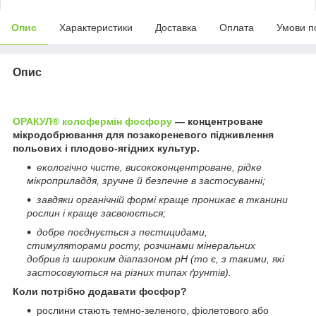
Опис
Характеристики
Доставка
Оплата
Умови п
Опис
ОРАКУЛ
®
колофермін фосфору
— концентроване
мікродобрювання для позакореневого підживлення
польових і плодово-ягідних культур.
екологічно чисте, висококонцентроване, рідке
мікроприладдя, зручне й безпечне в застосуванні;
завдяки органічній формі краще проникає в тканини
рослин і краще засвоюється;
добре поєднується з пестицидами,
стимуляторами росту, розчинами мінеральних
добрив із широким діапазоном pH (то є, з такими, які
застосовуються на різних типах ґрунтів).
Коли потрібно додавати фосфор?
рослини стають темно-зеленого, фіолетового або