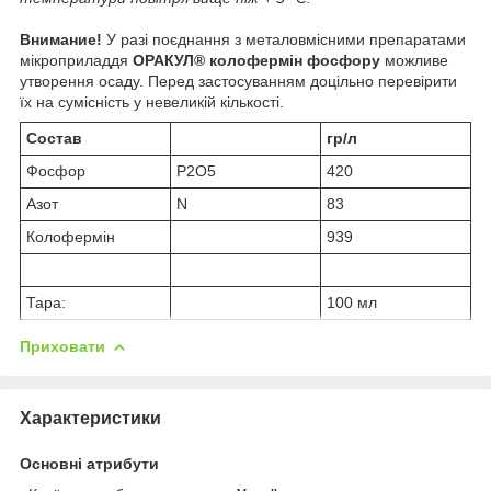
Внимание!
У разі поєднання з металовмісними препаратами
мікроприладдя
ОРАКУЛ
®
колофермін фосфору
можливе
утворення осаду. Перед застосуванням доцільно перевірити
їх на сумісність у невеликій кількості.
Cостав
гр/л
Фосфор
P2O5
420
Азот
N
83
Колофермін
939
Тара:
100 мл
Приховати
Характеристики
Основні атрибути