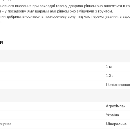
новного внесення при закладці газону добрива рівномірно вносяться в гр
в - у посадкову яму шарами або рівномірно змішуючи з грунтом.
ин добрива вносяться в прикореневу зону, під час перекопування, з заро
.
и
1 кг
1.3 л
Поліетиленов
Агрохімпак
Україна
обрива
Мінеральне