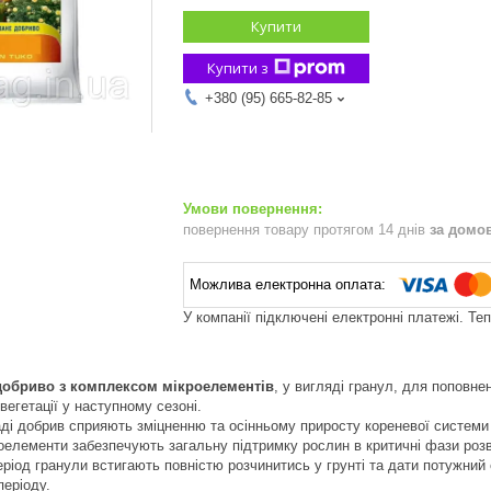
Купити
Купити з
+380 (95) 665-82-85
повернення товару протягом 14 днів
за домо
У компанії підключені електронні платежі. Те
обриво з комплексом мікроелементів
, у вигляді гранул, для поповнен
вегетації у наступному сезоні.
аді добрив сприяють зміцненню та осінньому приросту кореневої системи 
роелементи забезпечують загальну підтримку рослин в критичні фази розв
еріод гранули встигають повністю розчинитись у грунті та дати потужний 
періоду.