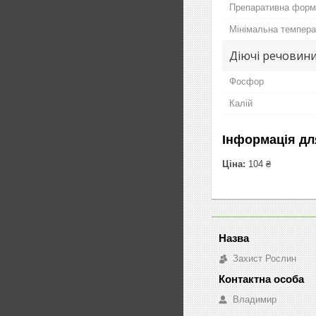
Препаративна форм
Мінімальна темпера
Діючі речовин
Фосфор
Калій
Інформація дл
Ціна:
104 ₴
Захист Рослин
Владимир