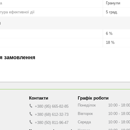
а
Гранули
тура ефективної дії
5 град.
и
6 %
18 %
я замовлення
Графік роботи
Понеділок
10:00
18:0
+380 (95) 665-82-85
Вівторок
10:00
18:0
+380 (68) 612-32-73
Середа
10:00
18:0
+380 (50) 811-96-47