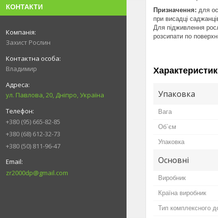
КОНТАКТИ
Призначення:
для ос
при висадці саджанці
Для підживлення росл
розсипати по поверхні
Захист Рослин
Владимир
Характеристик
Упаковка
ул. Павлова, 20, Дніпро, Україна
Вага
+380 (95) 665-82-85
Об`єм
+380 (68) 612-32-73
Упаковка
+380 (50) 811-96-47
Основні
zr2000dp@gmail.com
Виробник
Країна виробник
Тип комплексного д