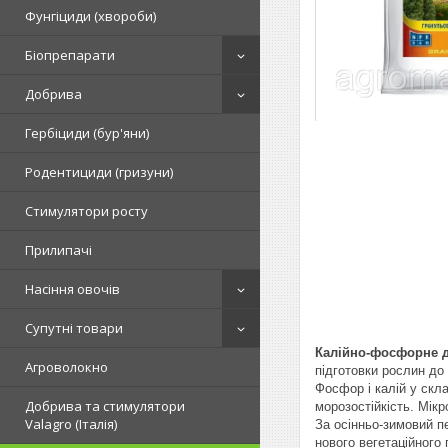
Фунгіциди (хвороби)
Біопрепарати
Добрива
Гербіциди (бур'яни)
Родентициди (гризуни)
Стимулятори росту
Прилипачі
Насіння овочів
Супутні товари
Калійно-фосфорне д
Агроволокно
підготовки рослин до 
Фосфор і калій у скл
Добрива та стимулятори
морозостійкість. Мік
Valagro (Італія)
За осінньо-зимовий п
нового вегетаційного 