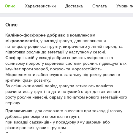
Опис
Характеристики
Доставка
Оплата
Умови п
Опис
Калійно-фосфорне добриво з комплексом
мікроелементів
, у вигляді гранул, для поповнення
потенціалу родючості грунту, витраченого у літній період, та
підготовки рослин до вегетації у наступному сезоні.
Фосфор і калій у складі добрив сприяють зміцненню та
осінньому приросту кореневої системи рослин, підвищують їх
імунітет проти хвороб, посухо- та морозостійкість.
Мікроелементи забезпечують загальну підтримку рослин в
критичні фази розвитку.
За осінньо-зимовий період гранули встигають повністю
розчинитись у грунті та дати потужний старт для активного
росту рослин навесні, одразу з початком нового вегетаційного
періоду.
Призначення:
для основного внесення при закладці газону
добрива рівномірно вносяться в грунт;
при висадці саджанців - у посадкову яму шарами або
рівномірно змішуючи з грунтом.