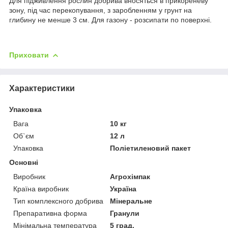
Для підживлення рослин добрива вносяться в прикореневу
зону, під час перекопування, з заробленням у грунт на
глибину не менше 3 см. Для газону - розсипати по поверхні.
Приховати
Характеристики
Упаковка
Вага
10 кг
Об`єм
12 л
Упаковка
Поліетиленовий пакет
Основні
Виробник
Агрохімпак
Країна виробник
Україна
Тип комплексного добрива
Мінеральне
Препаративна форма
Гранули
Мінімальна температура
5 град.