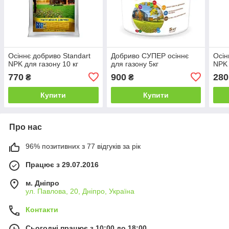
Осіннє добриво Standart
Добриво СУПЕР осіннє
Осін
NPK для газону 10 кг
для газону 5кг
NPK 
770
900
280
₴
₴
Купити
Купити
Про нас
96% позитивних з 77 відгуків за рік
Працює з 29.07.2016
м. Дніпро
ул. Павлова, 20, Дніпро, Україна
Контакти
Сьогодні працює з 10:00 до 18:00