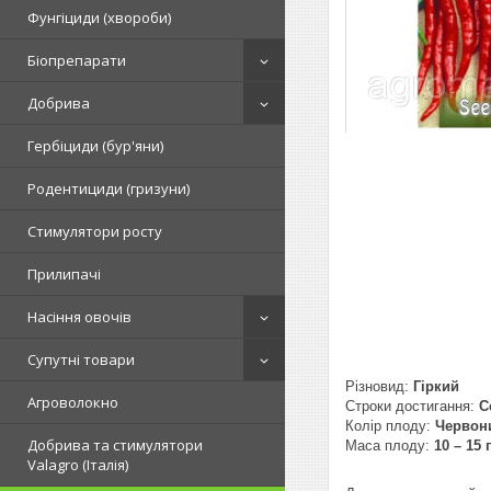
Фунгіциди (хвороби)
Біопрепарати
Добрива
Гербіциди (бур'яни)
Родентициди (гризуни)
Стимулятори росту
Прилипачі
Насіння овочів
Супутні товари
Різновид:
Гіркий
Агроволокно
Строки достигання:
С
Колір плоду:
Червон
Добрива та стимулятори
Маса плоду:
10 – 15 г
Valagro (Італія)