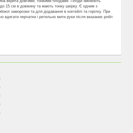
лина вкрита довгими, тонкими плодами. Плоди змінюють
 до 15 см в довжину та мають тонку шкірку. Є одним з
бокої заморозки та для додавання в коктейлі та горілку. При
но вдягати перчатки і ретельно мити руки після вказаних робіт.
0
0
0
0
0