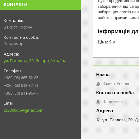
Дуже продуктивний ни
КОНТАКТИ
забарвлення від смар
найкращих сортів пер
роботі з гіркими вида
Захист Рослин
Інформація дл
Ціна:
9 ₴
Владимир
ул. Павлова, 20, Дніпро, Україна
+380 (95) 665-82-85
Захист Рослин
+380 (68) 612-32-73
+380 (50) 811-96-47
Владимир
zr2000dp@gmail.com
ул. Павлова, 20, Дн