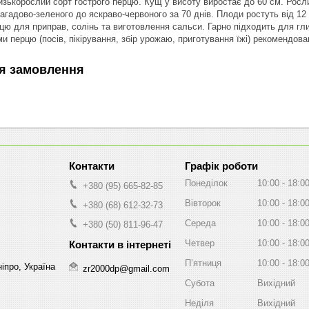
зькорослий сорт гострого перцю. Кущ у висоту виростає до 60 см. Рос
агадово-зеленого до яскраво-червоного за 70 днів. Плоди ростуть від 12
цю для приправ, солінь та виготовлення сальси. Гарно підходить для гли
ми перцю (посів, пікірування, збір урожаю, приготування їжі) рекомендова
я замовлення
Графік роботи
Понеділок
10:00
18:0
+380 (95) 665-82-85
Вівторок
10:00
18:0
+380 (68) 612-32-73
Середа
10:00
18:0
+380 (50) 811-96-47
Четвер
10:00
18:0
Пʼятниця
10:00
18:0
іпро, Україна
zr2000dp@gmail.com
Субота
Вихідний
Неділя
Вихідний