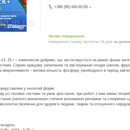
+380 (95) 665-82-85
повернення товару протягом 14 днів
за домо
0-13, 25 г – комплексне добриво, що застосовується на ранніх фазах веге
истеми. Сприяє кращому запиленню та зав’язуванню плодів (овочів, фрукт
та мікроелементи – велика кількість фосфору (необхідного в період зав'я
редставлені у хелатній формі;
ід усі поливні системи та умов зростання, при роботі з ним немає потре
стання (легкого визначення степеня розчинення речовини та створення су
бсолютно безпечне для здоров’я людини, тварин та оточуючого середовищ
 входять: