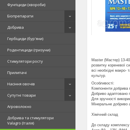
Фунгіциди (хвороби)
Біопрепарати
Добрива
Гербіциди (бур'яни)
Родентициди (гризуни)
Master (Мастер) 13-4
Стимулятори росту
розвитку кореневої с
всі необхідні макро- 
Прилипачі
культур.
Особливості:
Насіння овочів
Компоненти добрива п
Добриво адаптовано п
Супутні товари
Для зручності викори
Мінеральне добриво а
Агроволокно
Хімічний склад
Добрива та стимулятори
Valagro (Італія)
До складу комплексу