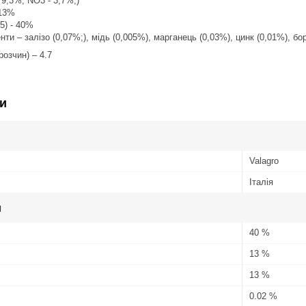
 9,3%, NO3 - 3,7%,)
 13%
) - 40%
ти – залізо (0,07%;), мідь (0,005%), марганець (0,03%), цинк (0,01%), бор
озчин) – 4.7
и
Valagro
Італія
и
40 %
13 %
13 %
0.02 %