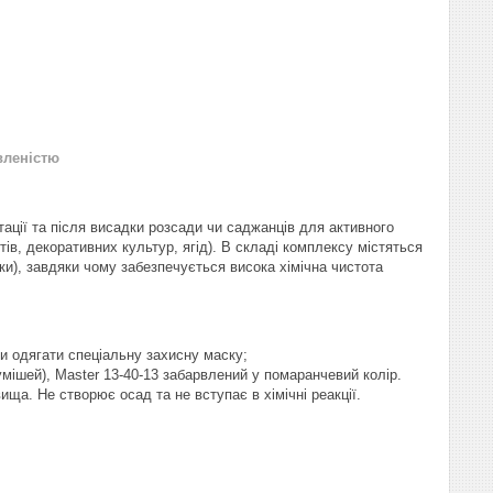
вленістю
тації та після висадки розсади чи саджанців для активного
ів, декоративних культур, ягід). В складі комплексу містяться
зки), завдяки чому забезпечується висока хімічна чистота
би одягати спеціальну захисну маску;
мішей), Master 13-40-13 забарвлений у помаранчевий колір.
а. Не створює осад та не вступає в хімічні реакції.