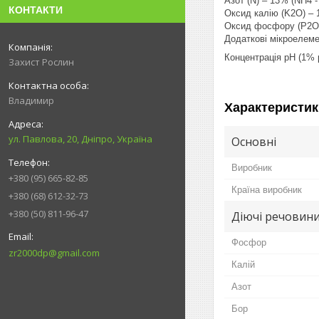
Азот (N) – 13% (NH4 -
КОНТАКТИ
Оксид калію (K2O) –
Оксид фосфору (P2O5
Додаткові мікроелемен
Концентрація pH (1% р
Захист Рослин
Владимир
Характеристик
ул. Павлова, 20, Дніпро, Україна
Основні
Виробник
+380 (95) 665-82-85
Країна виробник
+380 (68) 612-32-73
+380 (50) 811-96-47
Діючі речовин
Фосфор
zr2000dp@gmail.com
Калій
Азот
Бор