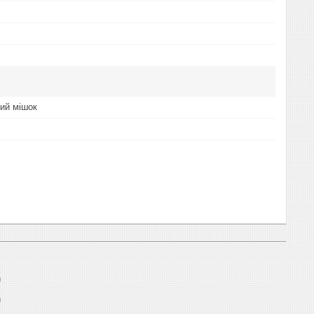
ий мішок
0
0