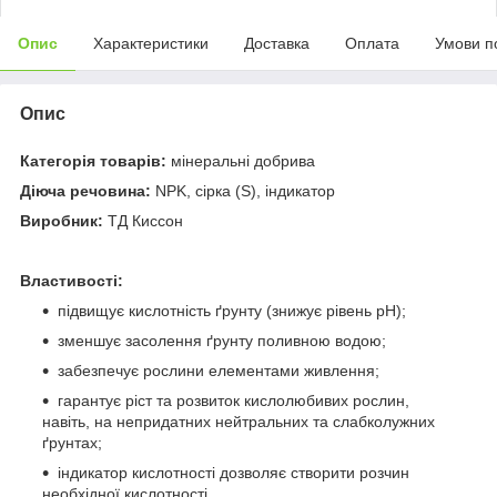
Опис
Характеристики
Доставка
Оплата
Умови п
Опис
Категорія товарів:
мінеральні добрива
Діюча речовина:
NPK, сірка (S), індикатор
Виробник:
ТД Киссон
Властивості:
підвищує кислотність ґрунту (знижує рівень рН);
зменшує засолення ґрунту поливною водою;
забезпечує рослини елементами живлення;
гарантує ріст та розвиток кислолюбивих рослин,
навіть, на непридатних нейтральних та слабколужних
ґрунтах;
індикатор кислотності дозволяє створити розчин
необхідної кислотності.