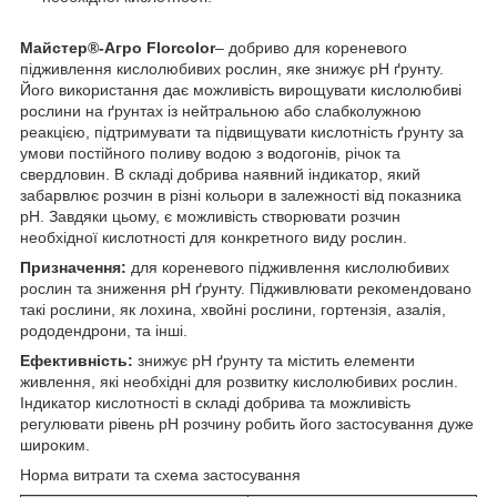
Майстер
®
-Агро Florcolor
– добриво для кореневого
підживлення кислолюбивих рослин, яке знижує рН ґрунту.
Його використання дає можливість вирощувати кислолюбиві
рослини на ґрунтах із нейтральною або слабколужною
реакцією, підтримувати та підвищувати кислотність ґрунту за
умови постійного поливу водою з водогонів, річок та
свердловин. В складі добрива наявний індикатор, який
забарвлює розчин в різні кольори в залежності від показника
рН. Завдяки цьому, є можливість створювати розчин
необхідної кислотності для конкретного виду рослин.
Призначення:
для кореневого підживлення кислолюбивих
рослин та зниження рН ґрунту. Підживлювати рекомендовано
такі рослини, як лохина, хвойні рослини, гортензія, азалія,
рододендрони, та інші.
Ефективність:
знижує рН ґрунту та містить елементи
живлення, які необхідні для розвитку кислолюбивих рослин.
Індикатор кислотності в складі добрива та можливість
регулювати рівень рН розчину робить його застосування дуже
широким.
Норма витрати та схема застосування