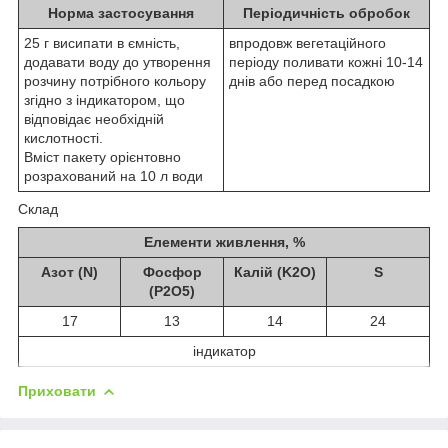
Норма застосування
Періодичність обробок
25 г висипати в ємність,
впродовж вегетаційного
додавати воду до утворення
періоду поливати кожні 10-14
розчину потрібного кольору
днів або перед посадкою
згідно з індикатором, що
відповідає необхідній
кислотності.
Вміст пакету орієнтовно
розрахований на 10 л води
Склад
Елементи живлення, %
Азот (N)
Фосфор
Калій (K
2
O)
S
(P
2
O
5
)
17
13
14
24
індикатор
Приховати