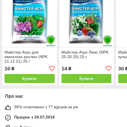
Майстер-Агро для
Майстер-Агро Люкс (NPK
Майс
кімнатних рослин (NPK
20.20.20) 25 г
куль
21.12.21) 25 г
10
14
30
₴
₴
Купити
Купити
Про нас
96% позитивних з 77 відгуків за рік
Працює з 29.07.2016