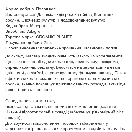
Форма добрив: Порошкові
Застосовується: Для всіх видів рослин (Квітів, Кімнатних
рослин, Овочевих культур, Плодово-ягідних культур)
Вид добрив: Мінеральні
Виробник: Valagro
Торгова марка: ORGANIC PLANET
Фасування добрив: 25 кг
Спосіб внесення: Крапельне зрошення, шланговий полив
До складу Мастер входить більшість макро- і мікроелементів,
що є життєво необхідними для плодових культур, зокрема,
огірків, кабачків, баштану. Вноситься на зерняткові на етапі
цвітіння й до зав’язі, сприяє кращому формуванню ягід. Також
ефективний для томатів, квітів, горшкових та декоративних
рослин, значно покращує приживлюваність розсади, активізує
рясне і тривале цвітіння.
Серед переваг комплексу:
Безпосереднє засвоєння поживних компонентів (хелатів);
Низький відсоток солей в складі (забезпечує рівномірний ріст
рослин);
Для зручності використання, порошок забарвлений у
червоний колір, що дозволяє простежити швидкість та ступінь