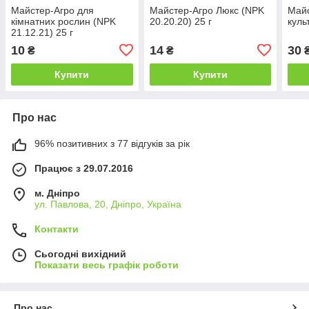
Майстер-Агро для
Майстер-Агро Люкс (NPK
Майс
кімнатних рослин (NPK
20.20.20) 25 г
куль
21.12.21) 25 г
10
14
30
₴
₴
Купити
Купити
Про нас
96% позитивних з 77 відгуків за рік
Працює з 29.07.2016
м. Дніпро
ул. Павлова, 20, Дніпро, Україна
Контакти
Сьогодні вихідний
Показати весь графік роботи
Про нас