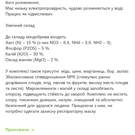
його розчинення;
Має низьку електропровідність, чудово розчиняється у воді;
Працює як підкислювач.
Хімічний склад
До складу міндобрива входить:
Азот (N) – 15 % (з них NO3 – 8,4; NH4 – 3,6; NH2 – 3);
Фосфор (Р2О5) – 5 %;
Калій (К2О) – 30 %;
Оксид магнію (MgO) – 2 %.
У комплексі також присутні: мідь, цинк, марганець, бор, залізо.
Збалансоване співвідношення NPK (стимулює раннє
дозрівання плодів, ягід, овочів та фруктів, високу якість плодів
та листя). Мікроелементи і магній у складі запобігають
хлорозу, підвищують стійкість до хвороб. Комплекс не містить
хлору, токсичних домішок, натрію, очищений та абсолютно
безпечний для здоров'я людини. Працюючи з ним, не
потрібно одягати захисну респіраторну маску.
Приховати