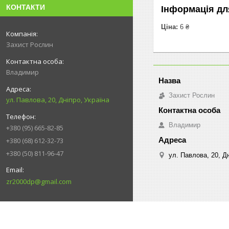
КОНТАКТИ
Інформація дл
Ціна:
6 ₴
Захист Рослин
Владимир
Захист Рослин
ул. Павлова, 20, Дніпро, Україна
Владимир
+380 (95) 665-82-85
+380 (68) 612-32-73
+380 (50) 811-96-47
ул. Павлова, 20, Дн
zr2000dp@gmail.com