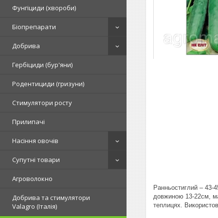
Фунгіциди (хвороби)
Біопрепарати
Добрива
Гербіциди (бур'яни)
Родентициди (гризуни)
Стимулятори росту
Прилипачі
Насіння овочів
Супутні товари
Агроволокно
Ранньостиглий – 43-4
довжиною 13-22см, ма
Добрива та стимулятори
теплицях. Використов
Valagro (Італія)