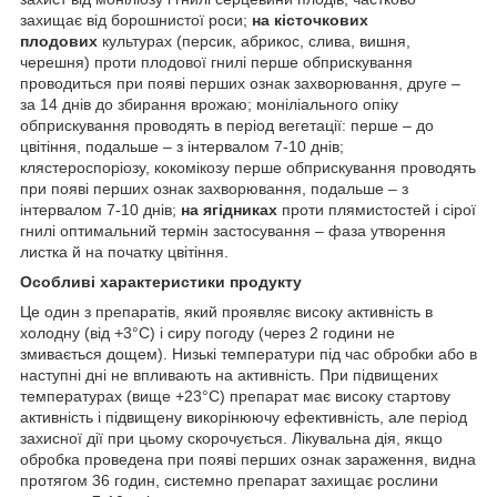
захищає від борошнистої роси;
на кісточкових
плодових
культурах (персик, абрикос, слива, вишня,
черешня) проти плодової гнилі перше обприскування
проводиться при появі перших ознак захворювання, друге –
за 14 днів до збирання врожаю; моніліального опіку
обприскування проводять в період вегетації: перше – до
цвітіння, подальше – з інтервалом 7-10 днів;
клястероспоріозу, кокомікозу перше обприскування проводять
при появі перших ознак захворювання, подальше – з
інтервалом 7-10 днів;
на ягідниках
проти плямистостей і сірої
гнилі оптимальний термін застосування – фаза утворення
листка й на початку цвітіння.
Особливі характеристики продукту
Це один з препаратів, який проявляє високу активність в
холодну (від +3°С) і сиру погоду (через 2 години не
змивається дощем). Низькі температури під час обробки або в
наступні дні не впливають на активність. При підвищених
температурах (вище +23°С) препарат має високу стартову
активність і підвищену викорінюючу ефективність, але період
захисної дії при цьому скорочується. Лікувальна дія, якщо
обробка проведена при появі перших ознак зараження, видна
протягом 36 годин, системно препарат захищає рослини