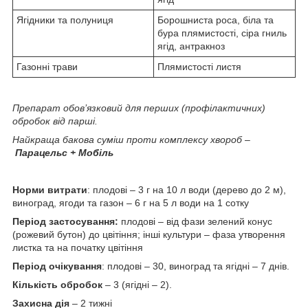
Ягідники та полуниця
Борошниста роса, біла та
бура плямистості, сіра гниль
ягід, антракноз
Газонні трави
Плямистості листя
Препарат обов’
язковий
для перших (профілактичних)
обробок від парші.
Найкраща бакова суміш проти комплексу хвороб –
Парацельс + Мобіль
Норми витрати
: плодові – 3 г на 10 л води (дерево до 2 м),
виноград, ягоди та газон – 6 г на 5 л води на 1 сотку
Період застосування:
плодові – від фази зелений конус
(рожевий бутон) до цвітіння; інші культури – фаза утворення
листка та на початку цвітіння
Період очікування
: плодові – 30, виноград та ягідні – 7 днів.
Кількість обробок
– 3 (ягідні – 2).
Захисна дія
– 2 тижні