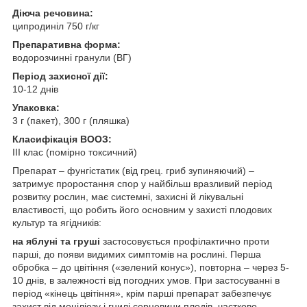
Діюча речовина:
ципродиніл 750 г/кг
Препаративна форма:
водорозчинні гранули (ВГ)
Період захисної дії:
10-12 днів
Упаковка:
3 г (пакет), 300 г (пляшка)
Класифікація ВООЗ:
III клас (помірно токсичний)
Препарат – фунгістатик (від грец. гриб зупиняючий) –
затримує проростання спор у найбільш вразливий період
розвитку рослин, має системні, захисні й лікувальні
властивості, що робить його основним у захисті плодових
культур та ягідників:
на яблуні та груші
застосовується профілактично проти
парші, до появи видимих ​​симптомів на рослині. Перша
обробка – до цвітіння («зелений конус»), повторна – через 5-
10 днів, в залежності від погодних умов. При застосуванні в
період «кінець цвітіння», крім парші препарат забезпечує
захист від моніліозу і гнилі серцевини плодів, частково