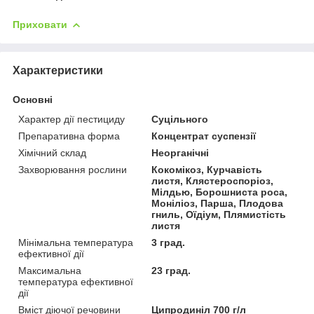
Приховати
Характеристики
Основні
Характер дії пестициду
Суцільного
Препаративна форма
Концентрат суспензії
Хімічний склад
Неорганічні
Захворювання рослини
Кокомікоз, Курчавість
листя, Клястероспоріоз,
Мілдью, Борошниста роса,
Моніліоз, Парша, Плодова
гниль, Оїдіум, Плямистість
листя
Мінімальна температура
3 град.
ефективної дії
Максимальна
23 град.
температура ефективної
дії
Вміст діючої речовини
Ципродиніл 700 г/л