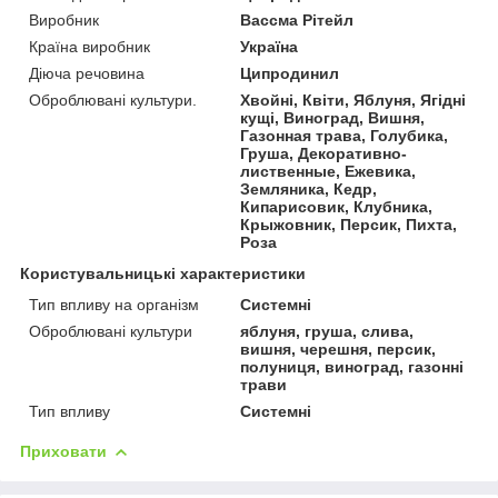
Виробник
Вассма Рітейл
Країна виробник
Україна
Діюча речовина
Ципродинил
Оброблювані культури.
Хвойні, Квіти, Яблуня, Ягідні
кущі, Виноград, Вишня,
Газонная трава, Голубика,
Груша, Декоративно-
лиственные, Ежевика,
Земляника, Кедр,
Кипарисовик, Клубника,
Крыжовник, Персик, Пихта,
Роза
Користувальницькі характеристики
Тип впливу на організм
Системні
Оброблювані культури
яблуня, груша, слива,
вишня, черешня, персик,
полуниця, виноград, газонні
трави
Тип впливу
Системні
Приховати