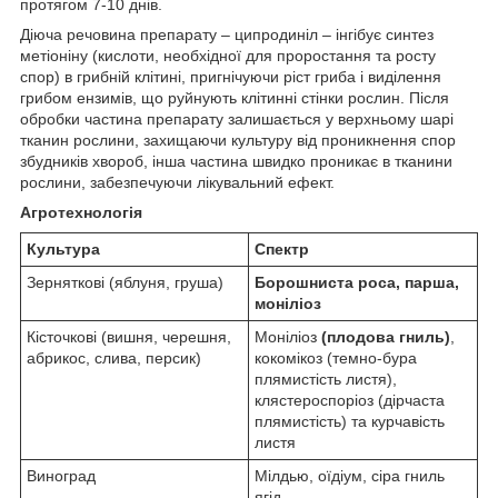
протягом 7-10 днів.
Діюча речовина препарату – ципродиніл – інгібує синтез
метіоніну (кислоти, необхідної для проростання та росту
спор) в грибній клітині, пригнічуючи ріст гриба і виділення
грибом ензимів, що руйнують клітинні стінки рослин. Після
обробки частина препарату залишається у верхньому шарі
тканин рослини, захищаючи культуру від проникнення спор
збудників хвороб, інша частина швидко проникає в тканини
рослини, забезпечуючи лікувальний ефект.
Агротехнологія
Культура
Спектр
Зерняткові (яблуня, груша)
Борошниста роса, парша,
моніліоз
Кісточкові (вишня, черешня,
Моніліоз
(плодова гниль)
,
абрикос, слива, персик)
кокомікоз (темно-бура
плямистість листя),
клястероспоріоз (дірчаста
плямистість) та курчавість
листя
Виноград
Мілдью, оїдіум, сіра гниль
ягід