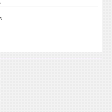
а
ді
0
0
0
0
0