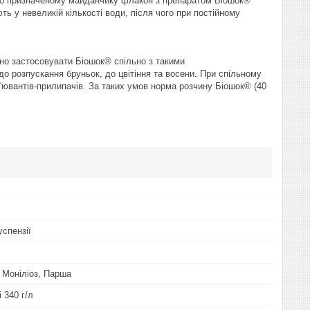
но призначеному майданчику флакон з препаратом Біошок®
ь у невеликій кількості води, після чого при постійному
о застосовувати Біошок® спільно з такими
 розпускання бруньок, до цвітіння та восени. При спільному
'ювантів-прилипачів. За таких умов норма розчину Біошок® (40
успензії
 Моніліоз, Парша
 340 г/л