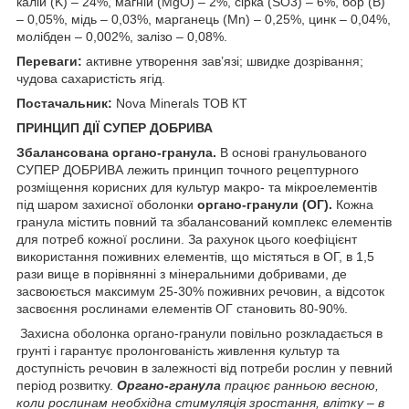
калій (K) – 24%, магній (MgO) – 2%, сірка (SO3) – 6%, бор (B)
– 0,05%, мідь – 0,03%, марганець (Mn) – 0,25%, цинк – 0,04%,
молібден – 0,002%, залізо – 0,08%.
Переваги:
активне утворення зав’язі; швидке дозрівання;
чудова сахаристість ягід.
Постачальник:
Nova Minerals ТОВ КТ
ПРИНЦИП ДІЇ СУПЕР ДОБРИВА
Збалансована органо-гранула.
В основі гранульованого
СУПЕР ДОБРИВА лежить принцип точного рецептурного
розміщення корисних для культур макро- та мікроелементів
під шаром захисної оболонки
органо-гранули (ОГ).
Кожна
гранула містить повний та збалансований комплекс елементів
для потреб кожної рослини. За рахунок цього коефіцієнт
використання поживних елементів, що містяться в ОГ, в 1,5
рази вище в порівнянні з мінеральними добривами, де
засвоюється максимум 25-30% поживних речовин, а відсоток
засвоєння рослинами елементів ОГ становить 80-90%.
Захисна оболонка органо-гранули повільно розкладається в
грунті і гарантує пролонгованість живлення культур та
доступність речовин в залежності від потреби рослин у певний
період розвитку.
Органо-гранула
працює ранньою весною,
коли рослинам необхідна стимуляція зростання, влітку – в