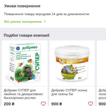
Умови повернення
Повернення товару впродовж 14 днів за домовленістю
Всі умови повернення
Подібні товари компанії
Добриво СУПЕР для
Добриво СУПЕР осіннє
Доб
хвойних та декоративних
для газону 5кг
лохи
багаторічних рослин
росл
SUPER SCANDIC1 кг
200
900
900
₴
₴