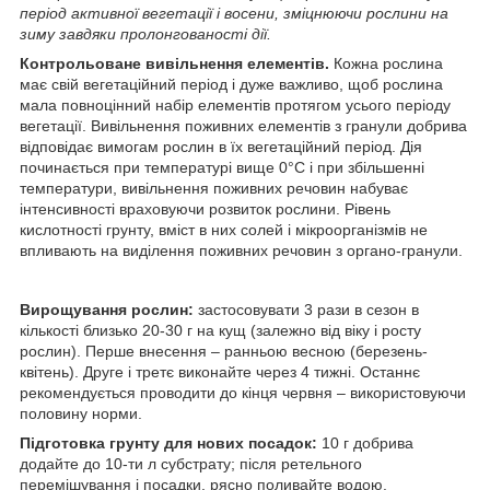
період активної вегетації і восени, зміцнюючи рослини на
зиму завдяки пролонгованості дії.
Контрольоване вивільнення елементів.
Кожна рослина
має свій вегетаційний період і дуже важливо, щоб рослина
мала повноцінний набір елементів протягом усього періоду
вегетації. Вивільнення поживних елементів з гранули добрива
відповідає вимогам рослин в їх вегетаційний період. Дія
починається при температурі вище 0°С і при збільшенні
температури, вивільнення поживних речовин набуває
інтенсивності враховуючи розвиток рослини. Рівень
кислотності грунту, вміст в них солей і мікроорганізмів не
впливають на виділення поживних речовин з органо-гранули.
Вирощування рослин:
застосовувати 3 рази в сезон в
кількості близько 20-30 г на кущ (залежно від віку і росту
рослин). Перше внесення – ранньою весною (березень-
квітень). Друге і третє виконайте через 4 тижні. Останнє
рекомендується проводити до кінця червня – використовуючи
половину норми.
Підготовка грунту для нових посадок:
10 г добрива
додайте до 10-ти л субстрату; після ретельного
перемішування і посадки, рясно поливайте водою.