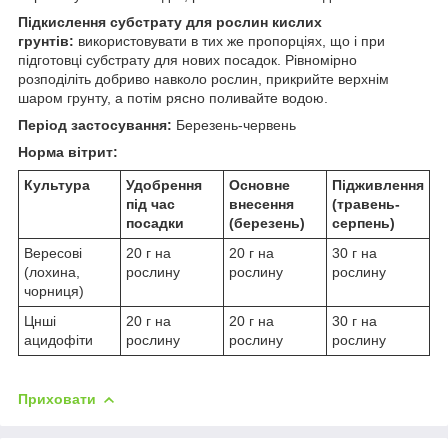
Підкислення субстрату для рослин кислих
грунтів:
використовувати в тих же пропорціях, що і при
підготовці субстрату для нових посадок. Рівномірно
розподіліть добриво навколо рослин, прикрийте верхнім
шаром грунту, а потім рясно поливайте водою.
Період застосування:
Березень-червень
Норма вітрит:
Культура
Удобрення
Основне
Підживлення
під час
внесення
(травень-
посадки
(березень)
серпень)
Вересові
20 г на
20 г на
30 г на
(лохина,
рослину
рослину
рослину
чорниця)
Цнші
20 г на
20 г на
30 г на
ацидофіти
рослину
рослину
рослину
Приховати