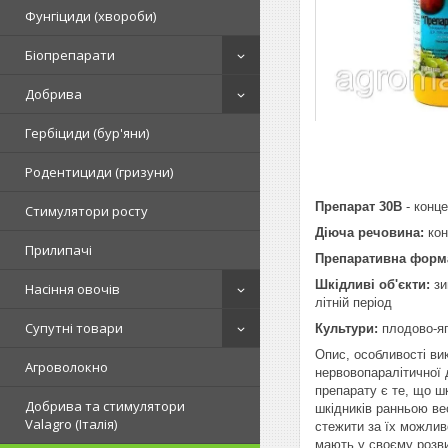
Фунгіциди (хвороби)
Біопрепарати
Добрива
Гербіциди (бур'яни)
Родентициди (гризуни)
Препарат 30В
- конце
Стимулятори росту
Діюча речовина:
кон
Прилипачі
Препаративна форм
Шкідливі об'єкти:
зи
Насіння овочів
літній період
Супутні товари
Культури:
плодово-яг
Опис, особливості ви
Агроволокно
нервовопаралітичної 
препарату є те, що ш
Добрива та стимулятори
шкідників ранньою ве
Valagro (Італія)
стежити за їх можливо
мають у своєму розви