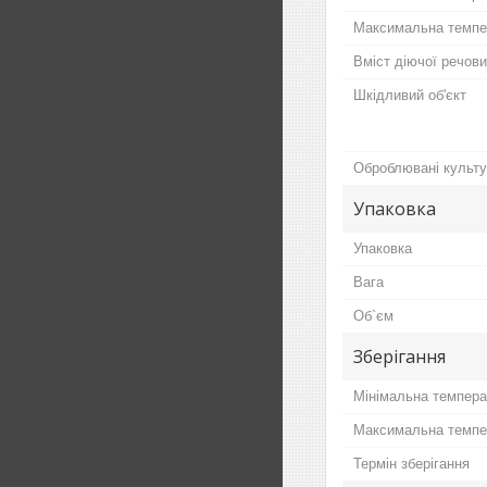
Максимальна темпер
Вміст діючої речов
Шкідливий об'єкт
Оброблювані культу
Упаковка
Упаковка
Вага
Об`єм
Зберігання
Мінімальна темпера
Максимальна темпер
Термін зберігання