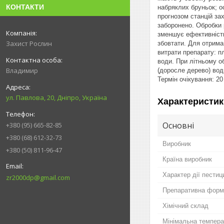
КОНТАКТИ
набряклих бруньок; ос
прогнозом станцій за
заборонено. Обробки 
зменшує ефективність
Захист Рослин
збовтати. Для отрима
витрати препарату: пл
води. При літньому о
Владимир
(доросле дерево) води
Термін очікування: 20
ул. Павлова, 20, Дніпро, Україна
Характеристик
Основні
+380 (95) 665-82-85
+380 (68) 612-32-73
Виробник
+380 (50) 811-96-47
Країна виробник
Характер дії пестиц
zr2000dp@gmail.com
Препаративна форм
Хімічний склад
Мінімальна темпера