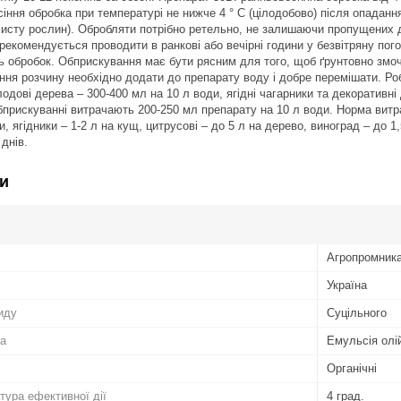
іння обробка при температурі не нижче 4 ° С (цілодобово) після опадання
хисту рослин). Обробляти потрібно ретельно, не залишаючи пропущених ді
рекомендується проводити в ранкові або вечірні години у безвітряну пог
 обробок. Обприскування має бути рясним для того, щоб ґрунтовно змочит
ння розчину необхідно додати до препарату воду і добре перемішати. Ро
одові дерева – 300-400 мл на 10 л води, ягідні чагарники та декоративні
бприскуванні витрачають 200-250 мл препарату на 10 л води. Норма витра
, ягідники – 1-2 л на кущ, цитрусові – до 5 л на дерево, виноград – до 1,5
 днів.
и
Агропромник
Україна
иду
Суцільного
а
Емульсія олі
Органічні
тура ефективної дії
4 град.