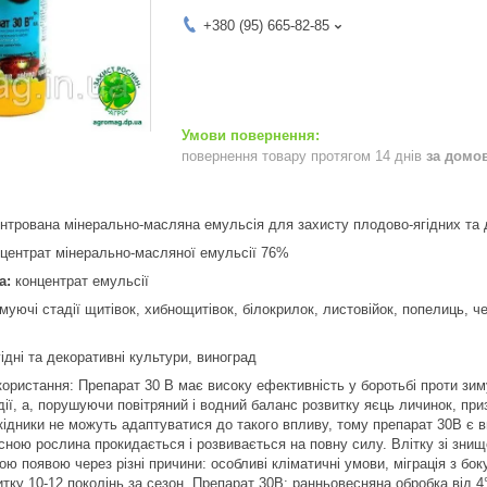
+380 (95) 665-82-85
повернення товару протягом 14 днів
за домо
нтрована мінерально-масляна емульсія для захисту плодово-ягідних та д
центрат мінерально-масляної емульсії 76%
а:
концентрат емульсії
муючі стадії щитівок, хибнощитівок, білокрилок, листовійок, попелиць, че
ідні та декоративні культури, виноград
користання: Препарат 30 В має високу ефективність у боротьбі проти зиму
дії, а, порушуючи повітряний і водний баланс розвитку яєць личинок, пр
кідники не можуть адаптуватися до такого впливу, тому препарат 30В є
сною рослина прокидається і розвивається на повну силу. Влітку зі знище
ю появою через різні причини: особливі кліматичні умови, міграція з боку,
тку 10-12 поколінь за сезон. Препарат 30В: ранньовесняна обробка від 4