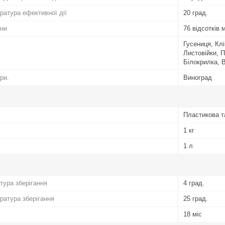
атура ефективної дії
20 град.
ини
76 відсотків
Гусениця, Кл
Листовійки, 
Білокрилка, 
ри.
Виноград
Пластикова т
1 кг
1 л
тура зберігання
4 град.
атура зберігання
25 град.
18 міс