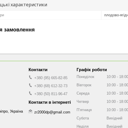
цькі характеристики
ури
плодово-ягідн
я замовлення
Графік роботи
Понеділок
10:00
18:0
+380 (95) 665-82-85
Вівторок
10:00
18:0
+380 (68) 612-32-73
Середа
10:00
18:0
+380 (50) 811-96-47
Четвер
10:00
18:0
Пʼятниця
10:00
18:0
іпро, Україна
zr2000dp@gmail.com
Субота
Вихідний
Неділя
Вихідний