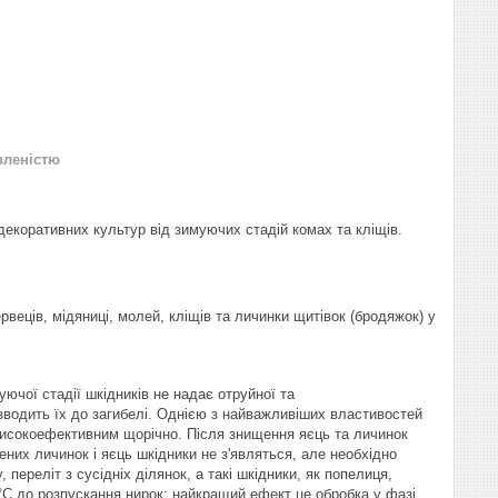
вленістю
екоративних культур від зимуючих стадій комах та кліщів.
рвеців, мідяниці, молей, кліщів та личинки щитівок (бродяжок) у
ючої стадії шкідників не надає отруйної та
изводить їх до загибелі. Однією з найважливіших властивостей
 високоефективним щорічно. Після знищення яєць та личинок
них личинок і яєць шкідники не з'являться, але необхідно
 переліт з сусідніх ділянок, а такі шкідники, як попелиця,
°С до розпускання нирок; найкращий ефект це обробка у фазі