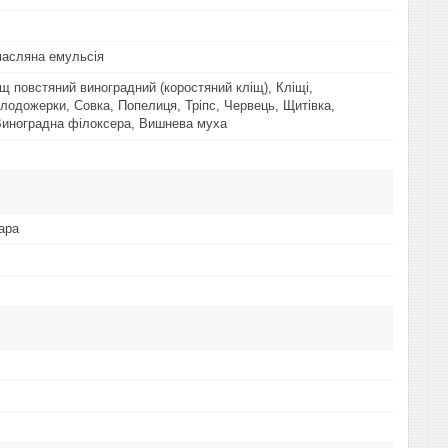
 масляна емульсія
іщ повстяний виноградний (коростяний кліщ), Кліщі,
Плодожерки, Совка, Попелиця, Тріпс, Червець, Щитівка,
Виноградна філоксера, Вишнева муха
ара