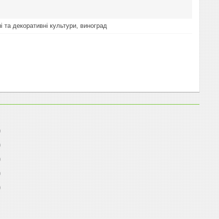
і та декоративні культури, виноград
0
0
0
0
0