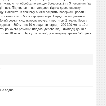
 листя; літня обробка по виходу бродяжок 2 та 3 покоління (за
лянок. Під час цвітіння плодово-ягідних дерев обробку
оду. Наявність в повному обсязі покритих поверхонь рослин
и гілки з усіх боків і тріщини кори. Перед застосуванням
бочий розчин слід використовувати протягом 2 годин. Норма
 дерева – 300 мл на 10 л води, виноград – 200-300 мл на 10 л
ти робочого розчину: плодові дерева від 2 (молоді) до 10 л
 л на 10 кв.м. . Період захисної дії препарату триває 5-10 днів.
а
йно-водна