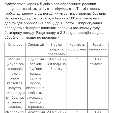
відбувається через 4-5 днів після оброблення: рослини
поступово жовтіють, вирують і відмирають. Термін прояву
гербіциду залежить від погодних умов і від різновиду бур'янів.
Залежно від сортового складу бур'янів 100 мл препарату
досить для оброблення площі до 10 соток. Обприскування
проводять свіжоприготовленим робочим розчином у суху
безвітряну погоду. Якщо напруга 2-3 годин передбачає дощ,
оброблення краще не проводити.
Культура
Спектр дії
Норма
Кратність
Термін
витрати
оброблень
очікування
препарату
Морква,
Однорічні
10 мл на 2-
2
Без
цибуля всіх
злакові
3 л води на
обмежень
генерацій,
бур'яни
1 сотку
томат,
(миша,
огірок,
куряче
картопля,
просо,
капуста,
вівсянниця,
виноградни
палйчатка,
ки, буряка,
лисохвост,
клуниця,
пухиця
малина,
зернових)
смородина,
Багаторічні
20 мл на 2-
2
Без