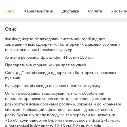
Опис
Характеристики
Доставка
Оплата
Умови п
Опис
Фюзілад Форте
післяходовий системний гербіцид для
заглушення всіх однорічних і багаторічних злакових бур'янів у
посівах овочевих і технічних культур
Активна речовина:
флуазифоп-П-бутил 150 г/л
Препаративна форма:
концентрат емульсії
Спектр дії:
всі різновиди однорічних і багаторічних злакових
бур'янів
Культура:
всі різновиди овочевих і технічних культур
Опис та особливості застосування:
після оброблення
препарат проникає через листя та інші зелені частини та
розноситься всіма органами рослини, зокрема й до кореневої
системи. Найкращий ефект досягається під час активного
росту бур'янів у теплу погоду за температури не нижче ніж
+15
С, коли однорічні бур'яни перебувають у фазі 2-4 листя,
о
а багаторічні імбет висоту 12-15 см. Гібель бур'янів