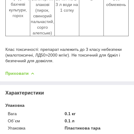
бахчеві
злакові
3 л води на
обмежень
культури,
(пирок,
1 сотку
горох
свинорий
пальчастий,
сорго
алепське)
Клас токсичності:
препарат належить до 3 класу небезпеки
(малотоксичні, ЛД50>2000 мг/кг). Не токсичний для бджіл і
безпечний для довкілля.
Приховати
Характеристики
Упаковка
Вага
0.1 кг
Об`єм
0.1 л
Упаковка
Пластикова тара