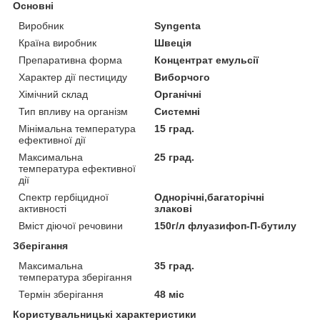
Основні
Виробник
Syngenta
Країна виробник
Швеція
Препаративна форма
Концентрат емульсії
Характер дії пестициду
Виборчого
Хімічний склад
Органічні
Тип впливу на організм
Системні
Мінімальна температура
15 град.
ефективної дії
Максимальна
25 град.
температура ефективної
дії
Спектр гербіцидної
Однорічні,багаторічні
активності
злакові
Вміст діючої речовини
150г/л флуазифоп-П-бутилу
Зберігання
Максимальна
35 град.
температура зберігання
Термін зберігання
48 міс
Користувальницькі характеристики