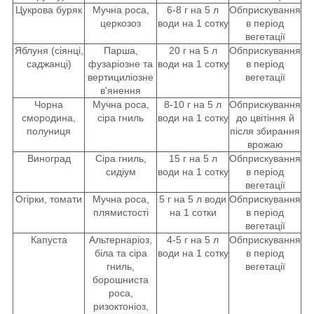
Цукрова буряк
Мучна роса,
6-8 г на 5 л
Обприскування
церкозоз
води на 1 сотку
в період
вегетації
Яблуня (сіянці,
Парша,
20 г на 5 л
Обприскування
саджанці)
фузаріозне та
води на 1 сотку
в період
вертициліозне
вегетації
в'янення
Чорна
Мучна роса,
8-10 г на 5 л
Обприскування
смородина,
сіра гниль
води на 1 сотку
до цвітіння й
полуниця
після збирання
врожаю
Виноград
Сіра гниль,
15 г на 5 л
Обприскування
сидіум
води на 1 сотку
в період
вегетації
Огірки, томати
Мучна роса,
5 г на 5 л води
Обприскування
плямистості
на 1 сотки
в період
вегетації
Капуста
Альтернаріоз,
4-5 г на 5 л
Обприскування
біла та сіра
води на 1 сотку
в період
гниль,
вегетації
борошниста
роса,
ризоктоніоз,