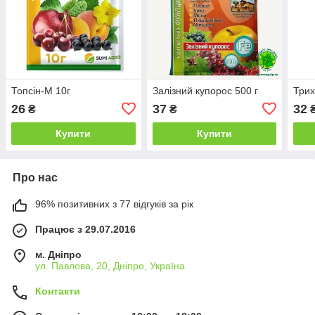
Топсін-М 10г
Залізний купорос 500 г
Трих
26
37
32
₴
₴
Купити
Купити
Про нас
96% позитивних з 77 відгуків за рік
Працює з 29.07.2016
м. Дніпро
ул. Павлова, 20, Дніпро, Україна
Контакти