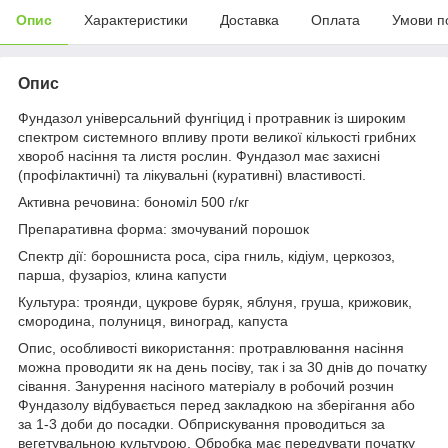
Опис
Характеристики
Доставка
Оплата
Умови п
Опис
Фундазол
універсальний фунгіцид і протравник із широким
спектром системного впливу проти великої кількості грибних
хвороб насіння та листя рослин. Фундазол має захисні
(профілактичні) та лікувальні (куративні) властивості.
Активна речовина:
бономіл 500 г/кг
Препаративна форма:
змочуваний порошок
Спектр дії:
борошниста роса, сіра гниль, кідіум, церкозоз,
парша, фузаріоз, клина капусти
Культура:
троянди, цукрове буряк, яблуня, груша, крижовик,
смородина, полуниця, виноград, капуста
Опис, особливості використання:
протравлювання насіння
можна проводити як на день посіву, так і за 30 днів до початку
сівання. Занурення насіного матеріалу в робочий розчин
Фундазолу відбувається перед закладкою на зберігання або
за 1-3 доби до посадки. Обприскування проводиться за
вегетувальною культурою. Обробка має передувати початку