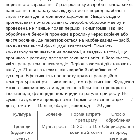
первинного зараження. У разі розвитку хвороби в кілька хвиль
нанесення препарату має відбуватися в період, найбільш
сприятливий для вторинного зараження. Якщо складно
прогнозувати початок розвитку хвороби, обробка має бути
проведена не пізніше появи перших її симптомів. Під час
оброблення беноміл проникає в рослину через коріння або
листя рослини, де перетворюється на карбендазим — засіб,
що виявляє високі фунгіцидні властивості. Більшість
Фундазолу залишається на поверхні, а завдяки частині, що
проникла в рослину, препарат захищає навіть ті його участь,
які з препаратом не взаємодіє. Період захисної дії становить
від 7 до 21 дня і залежить від хвороби й оброблюваної
культури. Ефективність препарату прямо пропорційна
температурі повітря — чим вища, тим ефективніша. Фундазол
можна використовувати одночасно з більшістю препаратів:
інсектициди, фунгіциди, пестициди та регулятори росту. Не
сумісні з лужними препаратами.
Термін очікування:
огірки — 7
днів, томати — 10 днів, яблуня, виноград — 20 днів.
Культура
Болезни
Норма витрати
Спосіб
препарату
оброблення
Троянди
Мучна роса
15-20 г на 10 л
Обприскування
(відкритого
води на 2 сотки
в період
ґрунту)
вегетації