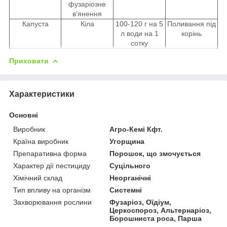
фузаріозне
в'янення
Капуста
Кіла
100-120 г на 5
Поливання під
л води на 1
корінь
сотку
Приховати
Характеристики
Основні
Виробник
Агро-Кемі Кфт.
Країна виробник
Угорщина
Препаративна форма
Порошок, що змочується
Характер дії пестициду
Суцільного
Хімічний склад
Неорганічні
Тип впливу на організм
Системні
Захворювання рослини
Фузаріоз, Оїдіум,
Церкоспороз, Альтернаріоз,
Борошниста роса, Парша