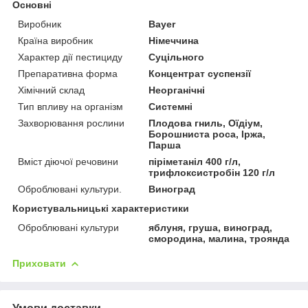
Основні
Виробник
Bayer
Країна виробник
Німеччина
Характер дії пестициду
Суцільного
Препаративна форма
Концентрат суспензії
Хімічний склад
Неорганічні
Тип впливу на організм
Системні
Захворювання рослини
Плодова гниль, Оїдіум,
Борошниста роса, Іржа,
Парша
Вміст діючої речовини
піріметаніл 400 г/л,
трифлоксистробін 120 г/л
Оброблювані культури.
Виноград
Користувальницькі характеристики
Оброблювані культури
яблуня, груша, виноград,
смородина, малина, троянда
Приховати