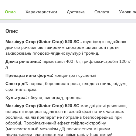
Опис
Характеристики
Доставка
Оплата
Умови п
Опис
Магнікур Стар (Флінт Стар) 520 SC -
фунгіцид з подвійною
діючою речовиною і широким спектром активності проти
захворювань плодово-ягідних культур і троянд.
Діюча речовина:
піріметаніл 400 г/л, трифлоксистробін 120 г/
л
Препаративна форма:
концентрат суспензії
Спектр дії:
парша, борошниста роса, плодова гниль, оїдіум,
сіра гниль, іржа.
Культура:
яблуня, виноград, троянда
Магнікур Стар (Флінт Стар) 520 SC
має дві діючі речовини,
які здатні перерозподіляться в газовій фазі по тих частинах
рослини, на які препарат не потрапив безпосередньо при
обробці. Профілактичний ефект
тріфлоксістробіну
(мезосистемный механізм дії) посилюється міцними
лікувальними властивостями
піріметанілу (системний