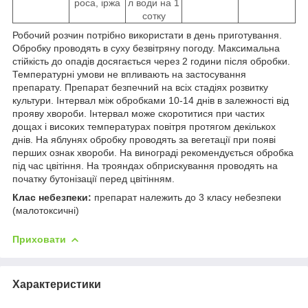
роса, іржа
л води на 1
сотку
Робочий розчин потрібно використати в день приготування.
Обробку проводять в суху безвітряну погоду. Максимальна
стійкість до опадів досягається через 2 години після обробки.
Температурні умови не впливають на застосування
препарату. Препарат безпечний на всіх стадіях розвитку
культури. Інтервал між обробками 10-14 днів в залежності від
прояву хвороби. Інтервал може скоротитися при частих
дощах і високих температурах повітря протягом декількох
днів. На яблунях обробку проводять за вегетації при появі
перших ознак хвороби. На винограді рекомендується обробка
під час цвітіння. На трояндах обприскування проводять на
початку бутонізації перед цвітінням.
Клас небезпеки:
препарат належить до 3 класу небезпеки
(малотоксичні)
Приховати
Характеристики