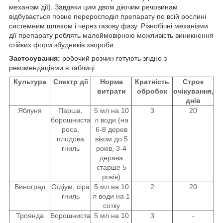
механізм дії). Завдяки цим двом діючим речовинам
відбувається повне переросподіл препарату по всій рослині
системним шляхом і через газову фазу. Різнобічні механізми
дії препарату роблять малоймовірною можливість виникнення
стійких форм збудників хвороби.
Застосування:
робочий розчин готують згідно з
рекомендаціями в таблиці
Культура
Спектр дії
Норма
Кратність
Строк
витрати
обробок
очікування,
днів
Яблуня
Парша,
5 мл на 10
3
20
борошниста
л води (на
роса,
6-8 дерев
плодова
віком до 5
гниль
років, 3-4
дерава
старше 5
років)
Виноград
Оїдіум, сіра
5 мл на 10
2
20
гниль
л води на 1
сотку
Троянда
Борошниста
5 мл на 10
3
-