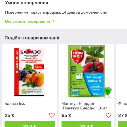
Умови повернення
Повернення товару впродовж 14 днів за домовленістю
Всі умови повернення
Подібні товари компанії
Балазо 5мл
Магнікур Енерджі
Фіто
(Превікур Енерджі) 10мл
25
65
27
₴
₴
Купити
Купити