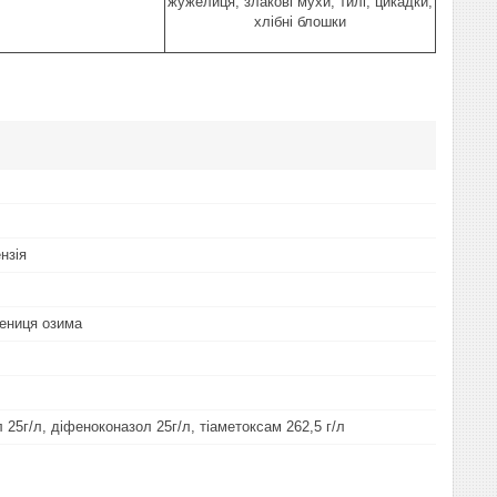
жужелиця, злакові мухи, тилі, цикадки,
хлібні блошки
нзія
ениця озима
25г/л, діфеноконазол 25г/л, тіаметоксам 262,5 г/л