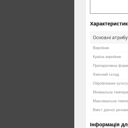
Характеристик
Основні атриб
Виробник
Країна виробник
Препаративна форм
Хімічний склад
Оброблювані культ
Мінімальна темпера
Максимальна темпер
Вміст діючої речов
Інформація дл