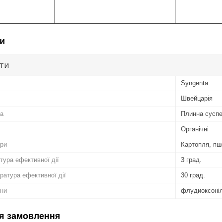
и
ути
Syngenta
Швейцарія
а
Плинна суспе
Органічні
ури
Картопля, пш
тура ефективної дії
3 град.
атура ефективної дії
30 град.
ини
флудиоксоніл 
я замовлення