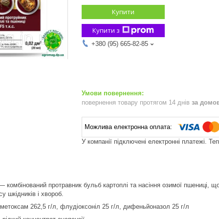
Купити
Купити з
+380 (95) 665-82-85
повернення товару протягом 14 днів
за домо
У компанії підключені електронні платежі. Те
— комбінований протравник бульб картоплі та насіння озимої пшениці, щ
у шкідників і хвороб.
метоксам 262,5 г/л, флудіоксоніл 25 г/л, дифеньйоназол 25 г/л