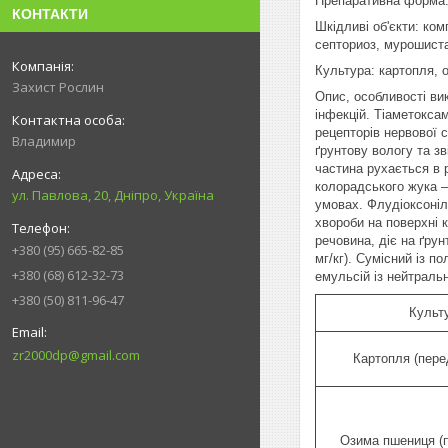
Препаративна форма
КОНТАКТИ
Шкідливі об'єкти:
комп
септориоз, мурошист
Культура:
картопля, 
Захист Рослин
Опис, особливості ви
інфекцій. Тіаметокса
рецепторів нервової 
Владимир
ґрунтову вологу та з
частина рухається в р
колорадського жука —
ул. Павлова, 20, Дніпро, Україна
умовах. Флудіоксоніл
хвороби на поверхні 
речовина, діє на ґру
+380 (95) 665-82-85
мг/кг). Сумісний із 
+380 (68) 612-32-73
емульсій із нейтраль
+380 (50) 811-96-47
Культ
zr2000dp@gmail.com
Картопля (пере
Озима пшениця (п