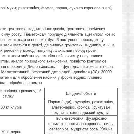
ові мухи; ризоктоніоз, фомоз, парша, суха та коренева гнилі,
и ґрунтових шкідників і шкідників, ґрунтових і насічених
і силу росту. Тіаметоксам порушує діяльність ацетилхолінових
я тіаметоксам із поверхні бульб поступово переходить у
 залишається в ґрунті, де знищує ґрунтових шкідників, а інша
их речовин у молоді полуниці. Захисний період проти
 тіаметоксам забезпечує стабільний захист у посушливих
ктом, аналог природного антибіотика, повністю контролює
кнення в рослину. Дифеньйоназол — фунгідна системна активна
и. Малотоксичний, безпечний длялюдей і довкілля (ЛД> 30000
аратами для оброблення насіння у формі водних плинних
ісля оброблення немає.
и робочого розчину, л/
Шкідливі об'єкти
стілку
Парша (віди), фузаріоз, ризоктоніоз,
30 кг клубів
альтернаріоз, фомоз. Ґрунтувані
шкідники, колорадський жук, тлі
Пильна головня, фузаріозно-
гельмінтоспортизна коренева гниль,
септопріоз, мудриста роса. Хлібна
 70 кг зерна