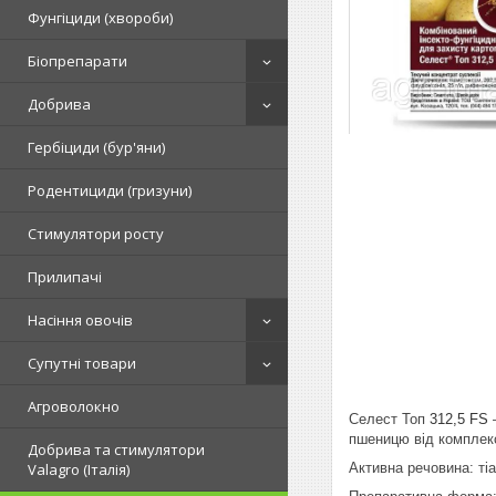
Фунгіциди (хвороби)
Біопрепарати
Добрива
Гербіциди (бур'яни)
Родентициди (гризуни)
Стимулятори росту
Прилипачі
Насіння овочів
Супутні товари
Агроволокно
Селест Топ
312,5 FS
пшеницю від комплекс
Добрива та стимулятори
Активна речовина:
тіа
Valagro (Італія)