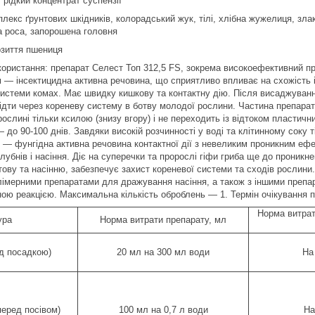
:
рідкий концентрат суспензії
лекс ґрунтових шкідників, колорадський жук, тілі, хлібна жужелиця, злак
а роса, запорошена головня
озиття пшениця
користання:
препарат Селест Топ 312,5 FS, зокрема високоефективний прот
м — інсектицидна активна речовина, що сприятливо впливає на схожість 
системи комах. Має швидку кишкову та контактну дію. Після висаджуванн
відти через кореневу систему в ботву молодої рослини. Частина препарату
ослині тільки ксилою (знизу вгору) і не переходить із відтоком пластичн
 до 90-100 днів. Завдяки високій розчинності у воді та клітинному соку
 — фунгідна активна речовина контактної дії з невеликим проникним ефе
клубнів і насіння. Діє на суперечки та пророслі гіфи гриба ще до прони
нтову та насінню, забезпечує захист кореневої системи та сходів рослин
полімерними препаратами для дражування насіння, а також з іншими преп
ною реакцією. Максимальна кількість оброблень — 1.
Термін очікування
п
Норма витрат
ура
Норма витрати препарату, мл
д посадкою)
20 мл на 300 мл води
На 
еред посівом)
100 мл на 0,7 л води
На