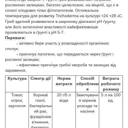
рослинних залишках, багатих целюлозою, на міцелії, що є в
спокої плодових тілах фітопатогенів. Оптимальна
температура для розвитку Trichoderma на культурі +24 +28
С.
о
Гриб здатний розвиватися в широкому діапазоні pH ґрунту,
але його антигонічні властивості найефективніше
проявляються в ґрунті з pH 5-7.
Переваги:
-
активно бере участь у розкладеності органічних
сполук;
-
пригнічує патогени, що передаються через ґрунт і
рослинні залишки;
-
ефективно пригнічує грибні хвороби та захищає від
зараження.
Культура
Спектр дії
Норма
Спосіб
Витрата
витрати
обробленн
робочого
я
розчину
Томат,
Корневі
20 г/5 л
Замочуванн
5 л на 100
огірок,
гнилі,
води
я коренів
ед.
картопля
бактеріальн
розсади та
ий рак,
насіння
фузаріозне
в'янення,
бактеріоз,