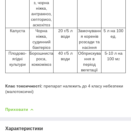
з, чорна
ніжка,
антракноз,
септориоз,
аскохітоз
Капуста
Чорна
20 г/5 л
Замочуванн
5 л на 100
ніжка,
води
я коренів
ед.
судинний
розсади та
бактеріоз
насіння
Плодово-
Борошниста
40 г/5 л
Обприскува
5-10 л на
ягідні
роса,
води
ння в
100 м
2
культури
коккомікоз
період
вегетації
Клас токсичності:
препарат належить до 4 класу небезпеки
(малотоксичні)
Приховати
Характеристики