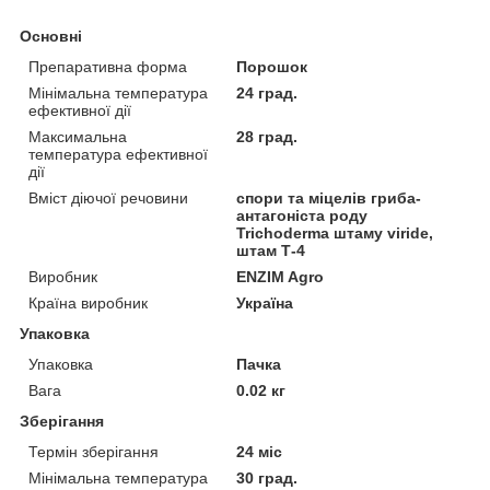
Основні
Препаративна форма
Порошок
Мінімальна температура
24 град.
ефективної дії
Максимальна
28 град.
температура ефективної
дії
Вміст діючої речовини
спори та міцелів гриба-
антагоніста роду
Trichoderma штаму viride,
штам Т-4
Виробник
ENZIM Agro
Країна виробник
Україна
Упаковка
Упаковка
Пачка
Вага
0.02 кг
Зберігання
Термін зберігання
24 міс
Мінімальна температура
30 град.