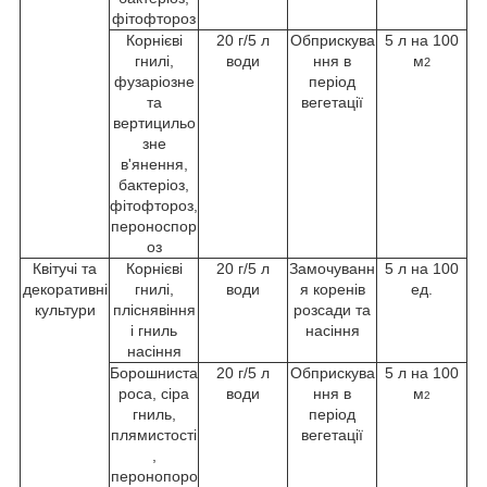
фітофтороз
Корнієві
20 г/5 л
Обприскува
5 л на 100
гнилі,
води
ння в
м
2
фузаріозне
період
та
вегетації
вертицильо
зне
в'янення,
бактеріоз,
фітофтороз,
пероноспор
оз
Квітучі та
Корнієві
20 г/5 л
Замочуванн
5 л на 100
декоративні
гнилі,
води
я коренів
ед.
культури
пліснявіння
розсади та
і гниль
насіння
насіння
Борошниста
20 г/5 л
Обприскува
5 л на 100
роса, сіра
води
ння в
м
2
гниль,
період
плямистості
вегетації
,
перонопоро