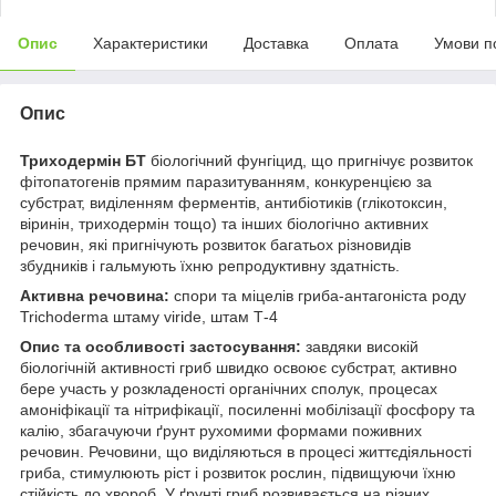
Опис
Характеристики
Доставка
Оплата
Умови п
Опис
Триходермін БТ
біологічний фунгіцид, що пригнічує розвиток
фітопатогенів прямим паразитуванням, конкуренцією за
субстрат, виділенням ферментів, антибіотиків (глікотоксин,
віринін, триходермін тощо) та інших біологічно активних
речовин, які пригнічують розвиток багатьох різновидів
збудників і гальмують їхню репродуктивну здатність.
Активна речовина:
спори та міцелів гриба-антагоніста роду
Trichoderma штаму viride, штам Т-4
Опис та особливості застосування:
завдяки високій
біологічній активності гриб швидко освоює субстрат, активно
бере участь у розкладеності органічних сполук, процесах
амоніфікації та нітрифікації, посиленні мобілізації фосфору та
калію, збагачуючи ґрунт рухомими формами поживних
речовин. Речовини, що виділяються в процесі життєдіяльності
гриба, стимулюють ріст і розвиток рослин, підвищуючи їхню
стійкість до хвороб. У ґрунті гриб розвивається на різних