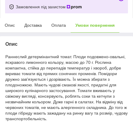
Замовлення під захистом
Опис
Доставка
Оплата
Умови повернення
Опис
Раннеслий детермінантний томат. Плоди подовжено-овальні,
яскравого лимонного кольору, масою до 70 г. Рослина
компактна, стійка до перепадів температур і хвороб, добре
вкриває томати від прямих сонячних променів. Помідори
дружно зав'язуються і дозрівають. Їх можна збирати з
плодоножкою. Мають чудові смакові якості, придатні для
широкого кулінарного застосування. Томати вживають у
свіжому вигляді, консервують, роблять соки та кетчупи з
незвичайним кольором. Дуже гарні в салатах. На відміну від
червоних томатів, не мають алергенного складника. До того ж
плоди гібриду мають зажадану на ринку вагу та розмір, чудову
транспортобельність.