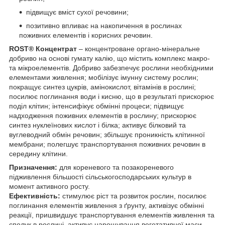
підвищує вміст сухої речовини;
позитивно впливає на накопичення в рослинах
поживних елементів і корисних речовин.
ROST
®
Концентрат
– концентроване органо-мінеральне
добриво на основі гумату калію, що містить комплекс макро-
та мікроелементів. Добриво забезпечує рослини необхідними
елементами живлення; мобілізує імунну систему рослин;
покращує синтез цукрів, амінокислот, вітамінів в рослині;
посилює поглинання води і кисню, що в результаті прискорює
поділ клітин; інтенсифікує обмінні процеси; підвищує
надходження поживних елементів в рослину; прискорює
синтез нуклеїнових кислот і білка; активує білковий та
вуглеводний обмін речовин; збільшує проникність клітинної
мембрани; полегшує транспортування поживних речовин в
середину клітини.
Призначення:
для кореневого та позакореневого
підживлення більшості сільськогосподарських культур в
момент активного росту.
Ефективність:
стимулює ріст та розвиток рослин, посилює
поглинання елементів живлення з ґрунту, активізує обмінні
реакції, пришвидшує транспортування елементів живлення та
сполук в рослині, активує нарощування вегетативної маси