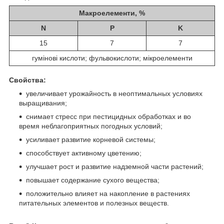
Макроелементи, %
N
P
K
15
7
7
гумінові кислоти; фульвокислоти; мікроелементи
Свойства:
увеличивает урожайность в неоптимальных условиях
выращивания;
снимает стресс при пестицидных обработках и во
время неблагоприятных погодных условий;
усиливает развитие корневой системы;
способствует активному цветению;
улучшает рост и развитие надземной части растений;
повышает содержание сухого вещества;
положительно влияет на накопление в растениях
питательных элементов и полезных веществ.