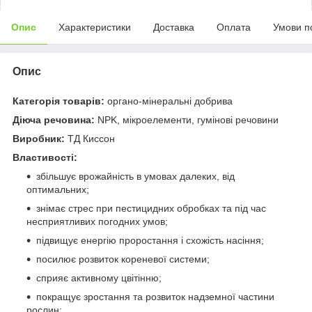
Опис
Характеристики
Доставка
Оплата
Умови п
Опис
Категорія товарів:
органо-мінеральні добрива
Діюча речовина:
NPK, мікроелементи, гумінові речовини
Виробник:
ТД Киссон
Властивості:
збільшує врожайність в умовах далеких, від
оптимальних;
знімає стрес при пестицидних обробках та під час
несприятливих погодних умов;
підвищує енергію проростання і схожість насіння;
посилює розвиток кореневої системи;
сприяє активному цвітінню;
покращує зростання та розвиток надземної частини
рослин;