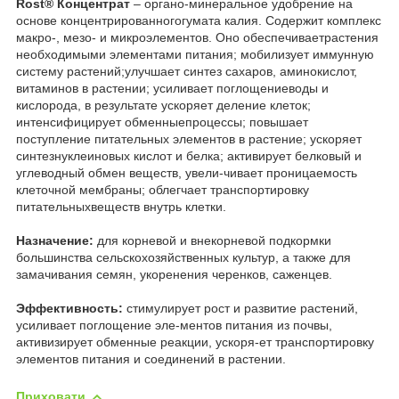
Rost
®
Концентрат
– органо-минеральное удобрение на
основе концентрированногогумата калия. Содержит комплекс
макро-, мезо- и микроэлементов. Оно обеспечиваетрастения
необходимыми элементами питания; мобилизует иммунную
систему растений;улучшает синтез сахаров, аминокислот,
витаминов в растении; усиливает поглощениеводы и
кислорода, в результате ускоряет деление клеток;
интенсифицирует обменныепроцессы; повышает
поступление питательных элементов в растение; ускоряет
синтезнуклеиновых кислот и белка; активирует белковый и
углеводный обмен веществ, увели-чивает проницаемость
клеточной мембраны; облегчает транспортировку
питательныхвеществ внутрь клетки.
Назначение:
для корневой и внекорневой подкормки
большинства сельскохозяйственных культур, а также для
замачивания семян, укоренения черенков, саженцев.
Эффективность:
стимулирует рост и развитие растений,
усиливает поглощение эле-ментов питания из почвы,
активизирует обменные реакции, ускоря-ет транспортировку
элементов питания и соединений в растении.
Приховати