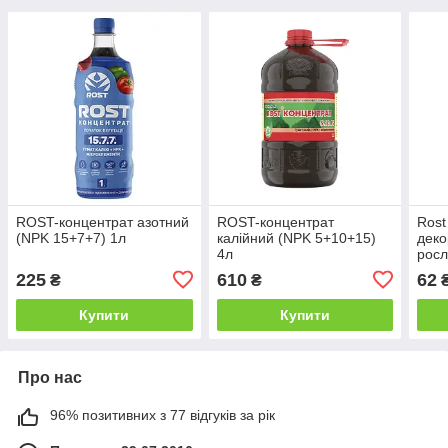
ROST-концентрат азотний
ROST-концентрат
Rost
(NPK 15+7+7) 1л
калійний (NPK 5+10+15)
деко
4л
росл
225
610
62
₴
₴
Купити
Купити
Про нас
96% позитивних з 77 відгуків за рік