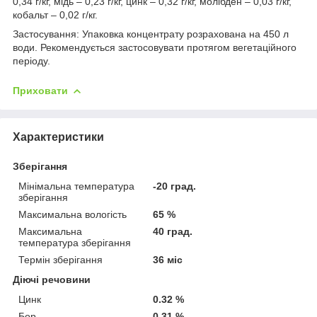
0,34 г/кг, мідь – 0,23 г/кг, цинк – 0,32 г/кг, молібден – 0,03 г/кг,
кобальт – 0,02 г/кг.
Застосування: Упаковка концентрату розрахована на 450 л
води. Рекомендується застосовувати протягом вегетаційного
періоду.
Приховати
Характеристики
Зберігання
Мінімальна температура
-20 град.
зберігання
Максимальна вологість
65 %
Максимальна
40 град.
температура зберігання
Термін зберігання
36 міс
Діючі речовини
Цинк
0.32 %
Бор
0.31 %