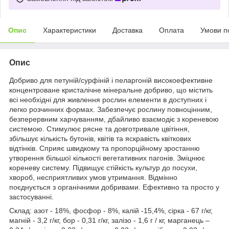
Опис
Характеристики
Доставка
Оплата
Умови п
Опис
Добриво для петуній/сурфіній і пеларгоній високоефективне
концентроване кристалічне мінеральне добриво, що містить
всі необхідні для живлення рослин елементи в доступних і
легко розчинних формах. Забезпечує рослину повноцінним,
безперервним харчуванням, дбайливо взаємодіє з кореневою
системою. Стимулює рясне та довготривале цвітіння,
збільшує кількість бутонів, квітів та яскравість квіткових
відтінків. Сприяє швидкому та пропорційному зростанню
утворення більшої кількості вегетативних пагонів. Зміцнює
кореневу систему. Підвищує стійкість культур до посухи,
хвороб, несприятливих умов утримання. Відмінно
поєднується з органічними добривами. Ефективно та просто у
застосуванні.
Склад: азот - 18%, фосфор - 8%, калій -15,4%, сірка - 67 г/кг,
магній - 3,2 г/кг, бор - 0,31 г/кг, залізо - 1,6 г / кг, марганець –