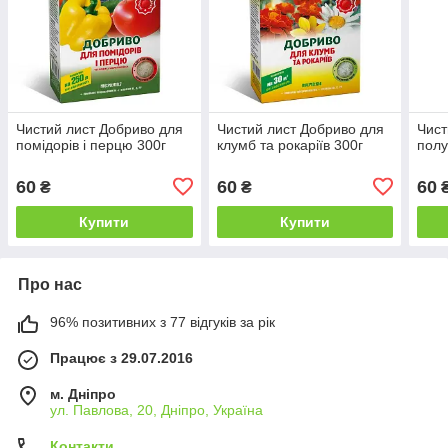
Чистий лист Добриво для
Чистий лист Добриво для
Чист
помідорів і перцю 300г
клумб та рокаріїв 300г
полу
60
60
60
₴
₴
Купити
Купити
Про нас
96% позитивних з 77 відгуків за рік
Працює з 29.07.2016
м. Дніпро
ул. Павлова, 20, Дніпро, Україна
Контакти