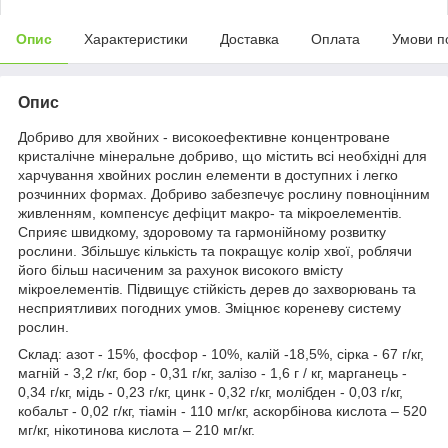
Опис
Характеристики
Доставка
Оплата
Умови п
Опис
Добриво для хвойних - високоефективне концентроване
кристалічне мінеральне добриво, що містить всі необхідні для
харчування хвойних рослин елементи в доступних і легко
розчинних формах. Добриво забезпечує рослину повноцінним
живленням, компенсує дефіцит макро- та мікроелементів.
Сприяє швидкому, здоровому та гармонійному розвитку
рослини. Збільшує кількість та покращує колір хвої, роблячи
його більш насиченим за рахунок високого вмісту
мікроелементів. Підвищує стійкість дерев до захворювань та
несприятливих погодних умов. Зміцнює кореневу систему
рослин.
Склад: азот - 15%, фосфор - 10%, калій -18,5%, сірка - 67 г/кг,
магній - 3,2 г/кг, бор - 0,31 г/кг, залізо - 1,6 г / кг, марганець -
0,34 г/кг, мідь - 0,23 г/кг, цинк - 0,32 г/кг, молібден - 0,03 г/кг,
кобальт - 0,02 г/кг, тіамін - 110 мг/кг, аскорбінова кислота – 520
мг/кг, нікотинова кислота – 210 мг/кг.