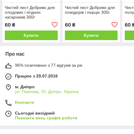
Чистий лист Добриво для
Чистий лист Добриво для
Чист
плодових і ягідних
помідорів і перцю 300г
полу
чагарників 300г
60
60
60
₴
₴
Купити
Купити
Про нас
96% позитивних з 77 відгуків за рік
Працює з 29.07.2016
м. Дніпро
ул. Павлова, 20, Дніпро, Україна
Контакти
Сьогодні вихідний
Показати весь графік роботи