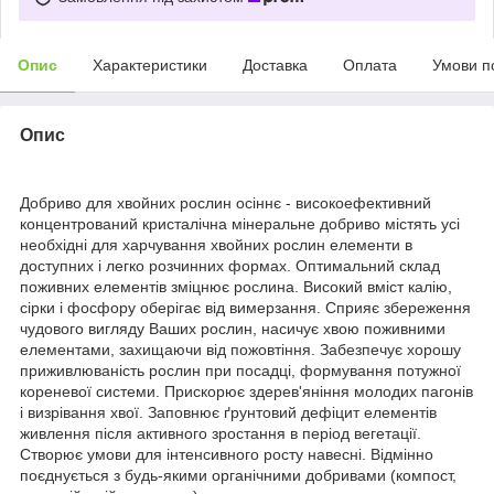
Опис
Характеристики
Доставка
Оплата
Умови п
Опис
Добриво для хвойних рослин осіннє - високоефективний
концентрований кристалічна мінеральне добриво містять усі
необхідні для харчування хвойних рослин елементи в
доступних і легко розчинних формах. Оптимальний склад
поживних елементів зміцнює рослина. Високий вміст калію,
сірки і фосфору оберігає від вимерзання. Сприяє збереження
чудового вигляду Ваших рослин, насичує хвою поживними
елементами, захищаючи від пожовтіння. Забезпечує хорошу
приживлюваність рослин при посадці, формування потужної
кореневої системи. Прискорює здерев'яніння молодих пагонів
і визрівання хвої. Заповнює ґрунтовий дефіцит елементів
живлення після активного зростання в період вегетації.
Створює умови для інтенсивного росту навесні. Відмінно
поєднується з будь-якими органічними добривами (компост,