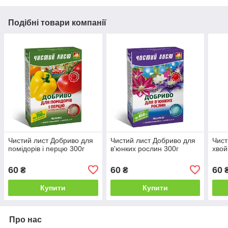
Подібні товари компанії
Чистий лист Добриво для
Чистий лист Добриво для
Чист
помідорів і перцю 300г
в'юнких рослин 300г
хвой
60
60
60
₴
₴
Купити
Купити
Про нас