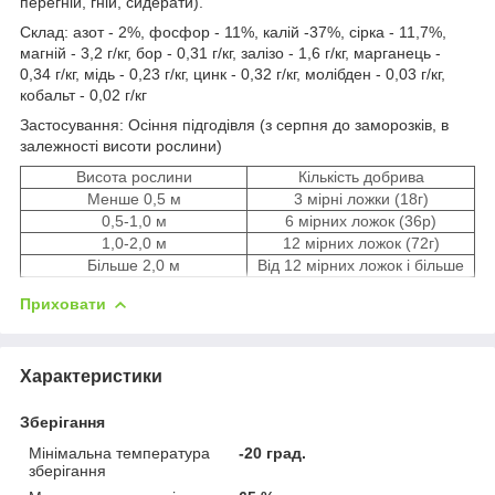
перегній, гній, сидерати).
Склад:
азот - 2%, фосфор - 11%, калій -37%, сірка - 11,7%,
магній - 3,2 г/кг, бор - 0,31 г/кг, залізо - 1,6 г/кг, марганець -
0,34 г/кг, мідь - 0,23 г/кг, цинк - 0,32 г/кг, молібден - 0,03 г/кг,
кобальт - 0,02 г/кг
Застосування:
Осіння підгодівля (з серпня до заморозків, в
залежності висоти рослини)
Висота рослини
Кількість добрива
Менше 0,5 м
3 мірні ложки (18г)
0,5-1,0 м
6 мірних ложок (36р)
1,0-2,0 м
12 мірних ложок (72г)
Більше 2,0 м
Від 12 мірних ложок і більше
Приховати
Характеристики
Зберігання
Мінімальна температура
-20 град.
зберігання