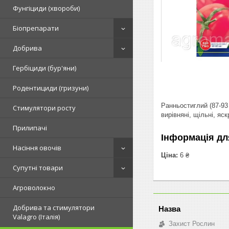
Фунгіциди (хвороби)
Біопрепарати
Добрива
Гербіциди (бур'яни)
Родентициди (гризуни)
Ранньостиглий (87-93
Стимулятори росту
вирівняні, щільні, яск
Прилипачі
Інформація дл
Насіння овочів
Ціна:
6 ₴
Супутні товари
Агроволокно
Добрива та стимулятори
Valagro (Італія)
Захист Рослин