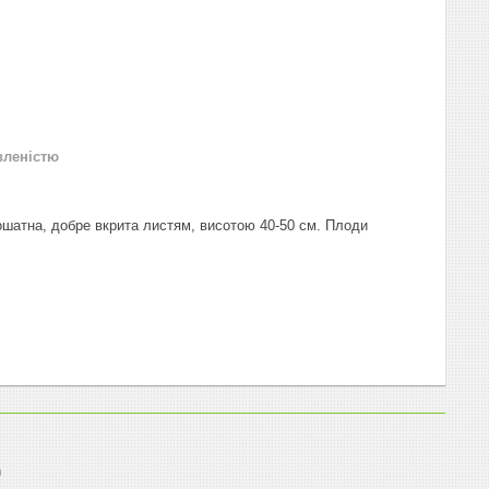
вленістю
 ошатна, добре вкрита листям, висотою 40-50 см. Плоди
0