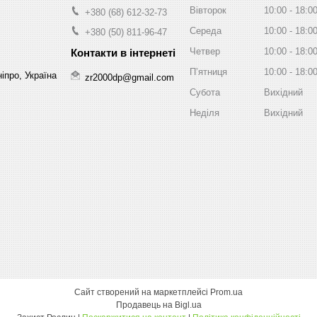
Вівторок
10:00
18:0
+380 (68) 612-32-73
Середа
10:00
18:0
+380 (50) 811-96-47
Четвер
10:00
18:0
Пʼятниця
10:00
18:0
іпро, Україна
zr2000dp@gmail.com
Субота
Вихідний
Неділя
Вихідний
Сайт створений на маркетплейсі
Prom.ua
Продавець на Bigl.ua