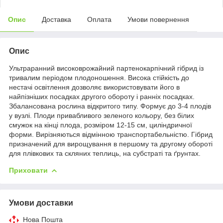
Опис
Доставка
Оплата
Умови повернення
Опис
Ультраранний високоврожайний партенокарпічний гібрид із
тривалим періодом плодоношення. Висока стійкість до
нестачі освітлення дозволяє використовувати його в
найпізніших посадках другого обороту і ранніх посадках.
Збалансована рослина відкритого типу. Формує до 3-4 плодів
у вузлі. Плоди привабливого зеленого кольору, без білих
смужок на кінці плода, розміром 12-15 см, циліндричної
форми. Вирізняються відмінною транспортабельністю. Гібрид
призначений для вирощування в першому та другому обороті
для плівкових та скляних теплиць, на субстраті та ґрунтах.
Приховати
Умови доставки
Нова Пошта