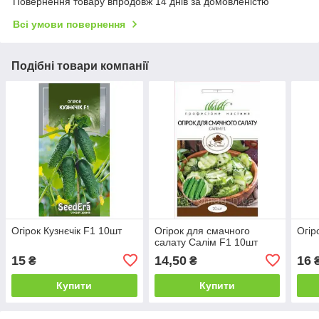
Повернення товару впродовж 14 днів за домовленістю
Всі умови повернення
Подібні товари компанії
Огірок Кузнєчік F1 10шт
Огірок для смачного
Огір
салату Салім F1 10шт
15
14,50
16
₴
₴
Купити
Купити