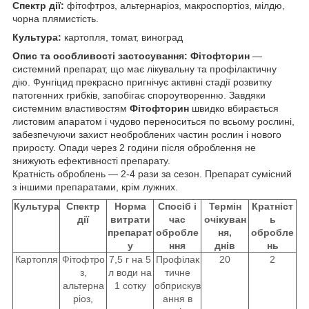
Спектр дії:
фітофтроз, альтернаріоз, макроспортіоз, мілдю,
чорна плямистість.
Культура:
картопля, томат, виноград
Опис та особливості застосування:
Фітофторин
—
системний препарат, що має лікувальну та профілактичну
дію. Фунгіцид прекрасно пригнічує активні стадії розвитку
патогенних грибків, запобігає спороутворенню. Завдяки
системним властивостям
Фітофторин
швидко вбирається
листовим апаратом і чудово переноситься по всьому рослині,
забезпечуючи захист необроблених частин рослин і нового
приросту. Опади через 2 години після оброблення не
знижують ефективності препарату.
Кратність оброблень — 2-4 рази за сезон. Препарат сумісний
з іншими препаратами, крім лужних.
Культура
Спектр
Норма
Спосіб і
Термін
Кратніст
дії
витрати
час
очікуван
ь
препарат
обробле
ня,
обробле
у
ння
днів
нь
Картопля
Фітофтро
7,5 г на 5
Профілак
20
2
з,
л води на
тичне
альтерна
1 сотку
обприскув
ріоз,
ання в