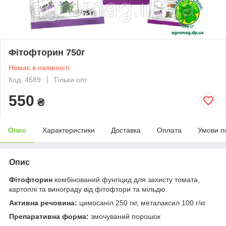
Фітофторин 750г
Немає в наявності
Код: 4589
Тільки опт
550
₴
Опис
Характеристики
Доставка
Оплата
Умови п
Опис
Фітофторин
комбінований фунгіцид для захисту томата,
картоплі та винограду від фітофтори та мільдю.
Активна речовина:
цимосаніл 250 гкг, металаксил 100 г/кг
Препаративна форма:
змочуваний порошок