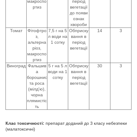
макроспо
період
ртиз
вегетації
до появи
ознак
хвороби
Томат
Фітофтро
7,5 г на 5
Обприску
14
3
з,
л води на
вання в
альтерна
1 сотку
період
ріоз,
вегетації
макроспо
ртиз
Виноград
Фальшив
5 г на 5 л
Обприску
30
3
а
води на 1
вання в
борошнис
сотку
період
та роса
вегетації
(мілд'ю),
чорна
плямистіс
ть
Клас токсичності:
препарат доданий до 3 класу небезпеки
(малатоксичні)