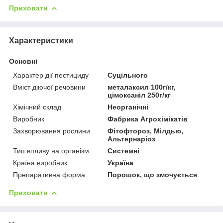
Приховати
Характеристики
Основні
Характер дії пестициду
Суцільного
Вміст діючої речовини
металаксил 100г/кг,
цімоксаніл 250г/кг
Хімічний склад
Неорганічні
Виробник
Фабрика Агрохімікатів
Захворювання рослини
Фітофтороз, Мілдью,
Альтернаріоз
Тип впливу на організм
Системні
Країна виробник
Україна
Препаративна форма
Порошок, що змочується
Приховати