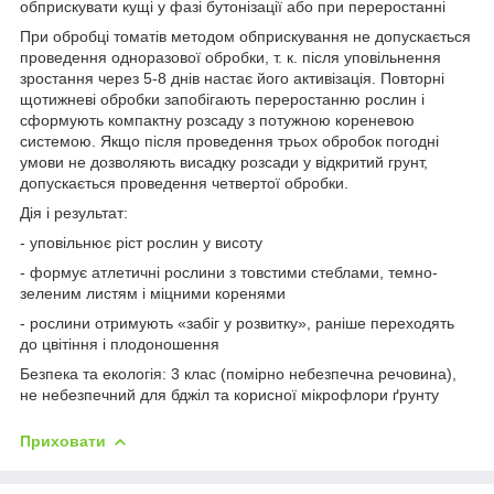
обприскувати кущі у фазі бутонізації або при переростанні
При обробці томатів методом обприскування не допускається
проведення одноразової обробки, т. к. після уповільнення
зростання через 5-8 днів настає його активізація. Повторні
щотижневі обробки запобігають переростанню рослин і
сформують компактну розсаду з потужною кореневою
системою. Якщо після проведення трьох обробок погодні
умови не дозволяють висадку розсади у відкритий грунт,
допускається проведення четвертої обробки.
Дія і результат:
- уповільнює ріст рослин у висоту
- формує атлетичні рослини з товстими стеблами, темно-
зеленим листям і міцними коренями
- рослини отримують «забіг у розвитку», раніше переходять
до цвітіння і плодоношення
Безпека та екологія:
3 клас (помірно небезпечна речовина),
не небезпечний для бджіл та корисної мікрофлори ґрунту
Приховати