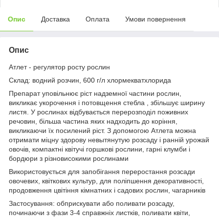
Опис
Доставка
Оплата
Умови повернення
Опис
Атлет
- регулятор росту рослин
Склад:
водний розчин, 600 г/л хлормекватхлорида
Препарат уповільнює ріст надземної частини рослин,
викликає укорочення і потовщення стебла , збільшує ширину
листя. У рослинах відбувається перерозподіл поживних
речовин, більша частина яких надходить до коріння,
викликаючи їх посилений ріст. З допомогою Атлета можна
отримати міцну здорову невытянутую розсаду і ранній урожай
овочів, компактні квітучі горшкові рослини, гарні клумби і
бордюри з різновисокими рослинами
Використовується для запобігання переростання розсади
овочевих, квіткових культур, для поліпшення декоративності,
продовження цвітіння кімнатних і садових рослин, чагарників
Застосування:
обприскувати або поливати розсаду,
починаючи з фази 3-4 справжніх листків, поливати квіти,