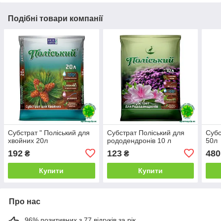
Подібні товари компанії
Субстрат " Поліський для
Субстрат Поліський для
Субс
хвойних 20л
рододендронів 10 л
50л
192
123
480
₴
₴
Купити
Купити
Про нас
96% позитивних з 77 відгуків за рік