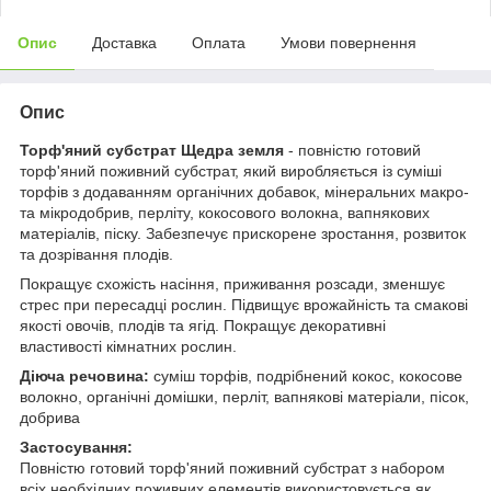
Опис
Доставка
Оплата
Умови повернення
Опис
Торф'яний субстрат Щедра земля
- повністю готовий
торф'яний поживний субстрат, який виробляється із суміші
торфів з додаванням органічних добавок, мінеральних макро-
та мікродобрив, перліту, кокосового волокна, вапнякових
матеріалів, піску. Забезпечує прискорене зростання, розвиток
та дозрівання плодів.
Покращує схожість насіння, приживання розсади, зменшує
стрес при пересадці рослин. Підвищує врожайність та смакові
якості овочів, плодів та ягід. Покращує декоративні
властивості кімнатних рослин.
Діюча речовина:
суміш торфів, подрібнений кокос, кокосове
волокно, органічні домішки, перліт, вапнякові матеріали, пісок,
добрива
Застосування:
Повністю готовий торф'яний поживний субстрат з набором
всіх необхідних поживних елементів використовується як