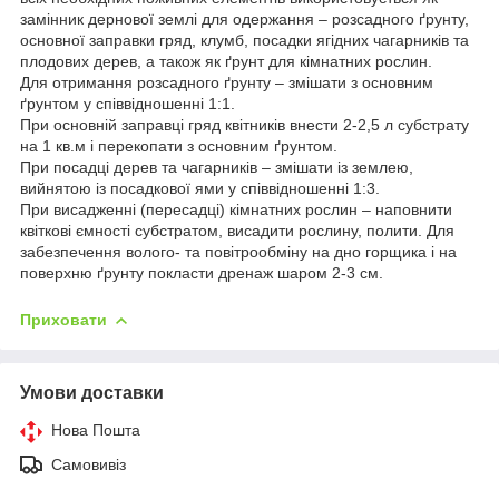
замінник дернової землі для одержання – розсадного ґрунту,
основної заправки гряд, клумб, посадки ягідних чагарників та
плодових дерев, а також як ґрунт для кімнатних рослин.
Для отримання розсадного ґрунту – змішати з основним
ґрунтом у співвідношенні 1:1.
При основній заправці гряд квітників внести 2-2,5 л субстрату
на 1 кв.м і перекопати з основним ґрунтом.
При посадці дерев та чагарників – змішати із землею,
вийнятою із посадкової ями у співвідношенні 1:3.
При висадженні (пересадці) кімнатних рослин – наповнити
квіткові ємності субстратом, висадити рослину, полити. Для
забезпечення волого- та повітрообміну на дно горщика і на
поверхню ґрунту покласти дренаж шаром 2-3 см.
Приховати
Умови доставки
Нова Пошта
Самовивіз