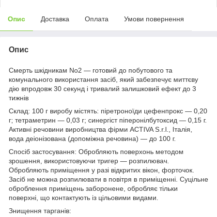
Опис
Доставка
Оплата
Умови повернення
Опис
Смерть шкідникам No2
— готовий до побутового та
комунального використання засіб, який забезпечує миттєву
дію впродовж 30 секунд і тривалий залишковий ефект до 3
тижнів
Склад:
100 г виробу містять: піретроноїди цефенпрокс — 0,20
г; тетраметрин — 0,03 г; синергіст піперонілбутоксид — 0,15 г.
Активні речовини виробництва фірми ACTIVA S.r.l., Італія,
вода деіонізована (допоміжна речовина) — до 100 г.
Спосіб застосування:
Обробляють поверхонь методом
зрошення, використовуючи тригер — розпилювач.
Обробляють приміщення у разі відкритих вікон, форточок.
Засіб не можна розпилювати в повітря в приміщенні. Суцільне
оброблення приміщень заборонене, обробляє тільки
поверхні, що контактують із цільовими видами.
Знищення тарганів: