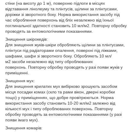
стіни (на висоту до 1 м), поверхню підлоги в місцях
відставання лінолеуму та плінтусів, щілини за плінтусами,
доріжки зі зворотного боку. Норма використання засобу під
час оброблення поверхонь від бліх незалежно від їхньої
поглинальної здатності становить 10 мл/м2. Повторну обробку
проводять за ентомологічними показаннями.
Знищення шкірокедів:
Для знищення жуків-шкіри обробляють щілини за плінтусами,
плінтуси під радіаторами опалення, поверхні під ліжками,
шафами, шафи зі зворотного боку. Обробляють 10 мл/
м2 засоби незалежно від типу оброблюваних
поверхонь. Повторну обробку проводять у разі появи жуків у
приміщенні.
Знищення мух:
Для знищення крилатих мух вибірково зрошують засобом
місця посадки комах (скло та рами вікон, дверні коробки
тощо) у приміщеннях, що добре провітрюються. Норма
використання засобу становить 10-20 мл/м2 залежно від
кількості мух і типу оброблюваних поверхонь. Повторну
обробку проводять за ентомологічними показаннями (у разі
появи імаго мух).
Знищення комарів: