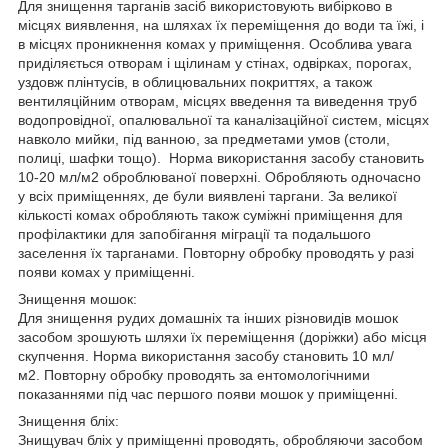
Для знищення тарганів засіб використовують вибірково в
місцях виявлення, на шляхах їх переміщення до води та їжі, і
в місцях проникнення комах у приміщення. Особлива увага
приділяється отворам і щілинам у стінах, одвірках, порогах,
уздовж плінтусів, в облицювальних покриттях, а також
вентиляційним отворам, місцях введення та виведення труб
водопровідної, опалювальної та каналізаційної систем, місцях
навколо мийки, під ванною, за предметами умов (столи,
полиці, шафки тощо). Норма використання засобу становить
10-20 мл/м2 оброблюваної поверхні. Обробляють одночасно
у всіх приміщеннях, де були виявлені таргани. За великої
кількості комах обробляють також суміжні приміщення для
профілактики для запобігання міграції та подальшого
заселення їх тарганами. Повторну обробку проводять у разі
появи комах у приміщенні.
Знищення мошок:
Для знищення рудих домашніх та інших різновидів мошок
засобом зрошують шляхи їх переміщення (доріжки) або місця
скупчення. Норма використання засобу становить 10 мл/
м2. Повторну обробку проводять за ентомологічними
показаннями під час першого появи мошок у приміщенні.
Знищення бліх:
Знищувач бліх у приміщенні проводять, обробляючи засобом