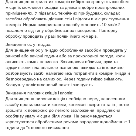
Для знищення крилатих комарів вибірково зрошують засобом
місця їх можливої посадки та днівки в добре провітрюваних
приміщеннях. У підвалах, технічних прибудовах, складах
засобом обробляють ділянки стін і підлоги в місцях скупчення
комарів. Норма використання засобу становить 10 мл/м2
незалежно від типу оброблюваних поверхонь. Повторну
обробку проводять у разі появи імаго комарів.
Знищення ос у гніздах:
Для знищення ос у гніздах оброблення засобом проводять у
ранкові або вечірні години або за прохолодної погоди, коли
активність комах невисока. Захищаючи обличчя, руки та
відкриті зони тіла щільною тканиною, швидко та інтенсивно
розбризкують засіб, намагаючись потрапити в комірки гнізда й
безпосередньо на самих ос. Через годину гніздо знімають.
Кладуть у поліетиленовий пакет і знищують.
Знищення пилових кліщів і клопів:
Для знищення пилових кліщів необхідно перед нанесенням
засобу пропилососити килими, килимові покриття та ін., потім
зрошити їх поверхню до легкого зволоження, приділяючи
особливу увагу місцям біля ліжка. Не рекомендується
користуватися обробленими речами впродовж щонайменше 1
години до їх повного висихання.