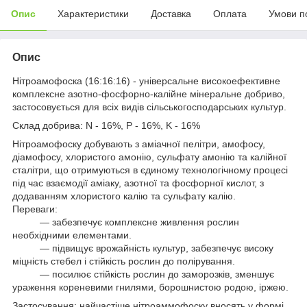
Опис
Характеристики
Доставка
Оплата
Умови п
Опис
Нітроамофоска (16:16:16)
- універсальне високоефективне
комплексне азотно-фосфорно-калійне м
інеральне добриво
,
застосовується для всіх видів сільськогосподарських культур.
Склад добрива:
N - 16%, P - 16%, K - 16%
Нітроамофоску
добувають з аміачної пелітри, амофосу,
діамофосу, хлористого амонію, сульфату амонію та калійної
сталітри, що отримуються в єдиному технологічному процесі
під час взаємодії аміаку, азотної та фосфорної кислот, з
додаванням хлористого калію та сульфату калію.
Переваги:
— забезпечує комплексне живлення рослин
необхідними елементами.
— підвищує врожайність культур, забезпечує високу
міцність стебел і стійкість рослин до полірування.
— посилює стійкість рослин до заморозків, зменшує
ураження кореневими гнилями, борошнистою родою, іржею.
Застосування:
найчастіше нітроаммофоску вносять у формі