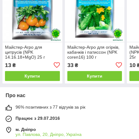
Майстер-Агро для
Майстер-Агро для огірків,
Майс
цитрусів (NPK
кабачків і патиссон (NPK
(NPK
14.16.18+MgO) 25 г
coren16) 100 г
25г
13
33
10
₴
₴
Купити
Купити
Про нас
96% позитивних з 77 відгуків за рік
Працює з 29.07.2016
м. Дніпро
ул. Павлова, 20, Дніпро, Україна