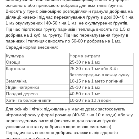
основного або припоєвого добрива для всіх типів ґрунтів.
Вносять у ґрунт, рівномірно розподіляючи гранули добрива на
ділянці: навесні під час перекапування ґрунту в дозі 30-40 г на
1 м
окультурених і 40-50 г
на 1 м
не окультурених ґрунтів.
2
2
Під час підготовки ґрунту парників і теплиць вносять по 1,5 кг
добрива на 1 куб. м. ґрунту. Під час перекапування ґрунту в
парниках і теплицях вносять по 50-60 г добрива
на 1 м
.
2
Середні норми внесення:
Культура
Норма витрати
Овощи
25-30
г на 1 м
2
Картопля
25-30
г на 1 м
або 3-4 г
2
безпосередньо в кожну лунку
Земляніка
10-15 г на 1 метр погінний
Ягідні чагарники
25-30
г на 1 м
2
Плодові дерева
40-50
г на 1 м
2
Хатні та балконні квіти
10-20 г на 10 л води
Для осінніх і літніх підживлень у малих дозах застосовують
нітроамофоску у формі розчину (40-50 г на 10 л води) або ж у
нерозведеному вигляді (виключно для вологих ґрунтів,
уникаючи контакту добрива з кореневою системою).
Періодичність внесення добрива залежить від здоров'я
рослин і стану ґрунту.