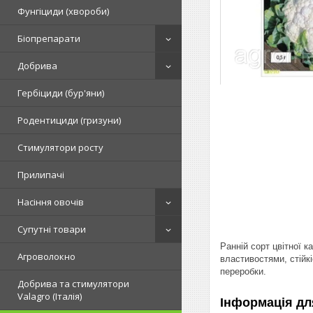
Фунгіциди (хвороби)
Біопрепарати
Добрива
Гербіциди (бур'яни)
Родентициди (гризуни)
Стимулятори росту
Прилипачі
Насіння овочів
Супутні товари
Ранній сорт цвітної 
Агроволокно
властивостями, стійкі
переробки.
Добрива та стимулятори
Valagro (Італія)
Інформація дл