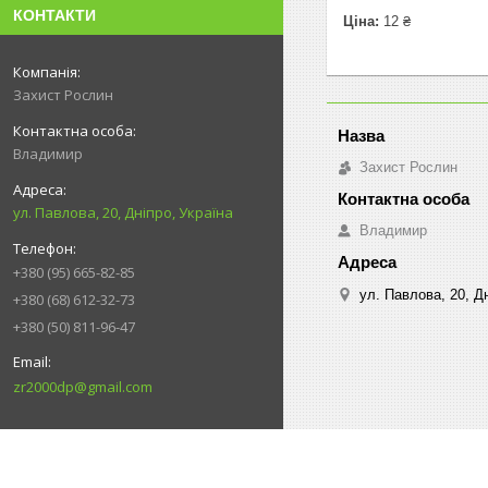
КОНТАКТИ
Ціна:
12 ₴
Захист Рослин
Владимир
Захист Рослин
ул. Павлова, 20, Дніпро, Україна
Владимир
+380 (95) 665-82-85
ул. Павлова, 20, Дн
+380 (68) 612-32-73
+380 (50) 811-96-47
zr2000dp@gmail.com