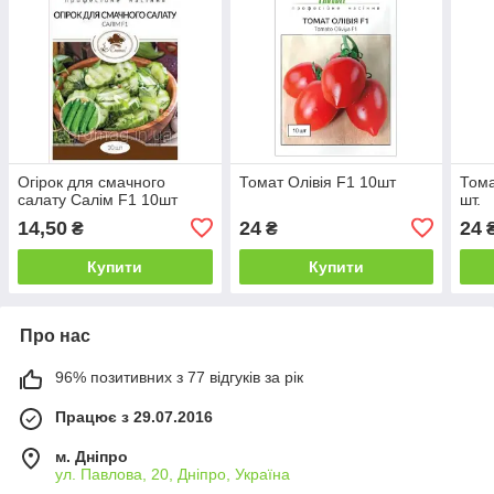
Огірок для смачного
Томат Олівія F1 10шт
Тома
салату Салім F1 10шт
шт.
14,50
24
24
₴
₴
Купити
Купити
Про нас
96% позитивних з 77 відгуків за рік
Працює з 29.07.2016
м. Дніпро
ул. Павлова, 20, Дніпро, Україна