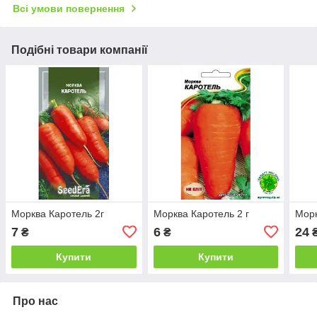
Всі умови повернення
Подібні товари компанії
Морква Каротель 2г
Морква Каротель 2 г
Морк
7
6
24
₴
₴
Купити
Купити
Про нас