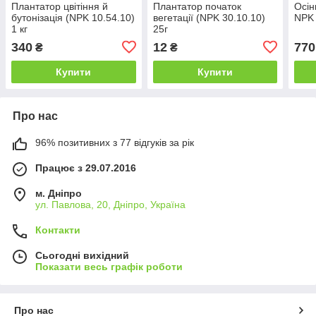
Плантатор цвітіння й
Плантатор початок
Осін
бутонізація (NPK 10.54.10)
вегетації (NPK 30.10.10)
NPK 
1 кг
25г
340
12
770
₴
₴
Купити
Купити
Про нас
96% позитивних з 77 відгуків за рік
Працює з 29.07.2016
м. Дніпро
ул. Павлова, 20, Дніпро, Україна
Контакти
Сьогодні вихідний
Показати весь графік роботи
Про нас