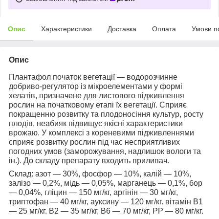
Опис
Характеристики
Доставка
Оплата
Умови п
Опис
Плантафол початок вегетації
— водорозчинне
добриво-регулятор із мікроелементами у формі
хелатів, призначене для листового підживлення
рослин на початковому етапі їх вегетації. Сприяє
покращенню розвитку та плодоносіння культур, росту
плодів, неабияк підвищує якісні характеристики
врожаю. У комплексі з кореневими підживленнями
сприяє розвитку рослин під час несприятливих
погодних умов (заморожування, надлишок вологи та
ін.). До складу препарату входить прилипач.
Склад:
азот — 30%, фосфор — 10%, калій — 10%,
залізо — 0,2%, мідь — 0,05%, марганець — 0,1%, бор
— 0,04%, гліцин — 150 мг/кг, аргінін — 30 мг/кг,
триптофан — 40 мг/кг, ауксину — 120 мг/кг. вітамін В1
— 25 мг/кг. В2 — 35 мг/кг, В6 — 70 мг/кг, РР — 80 мг/кг.