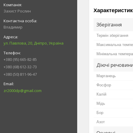
Характеристик
Захист Рослин
Зберігання
Владимир
Термін зберігання
ул. Павлова, 20, Дніпро, Україна
Максимальна темпер
Мінімальна темпера
+380 (95) 665-82-85
Діючі речовин
+380 (68) 612-32-73
+380 (50) 811-96-47
Марганець
Фосфор
zr2000dp@gmail.com
Калій
Мідь
Бор
Азот
Основні