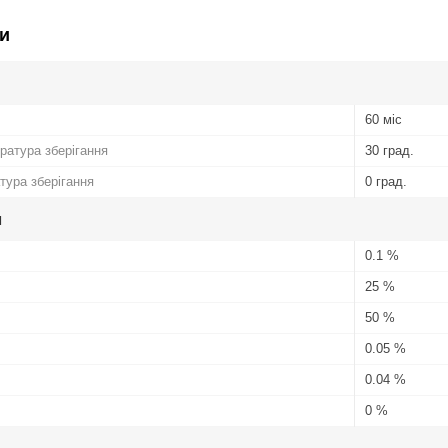
и
60 міс
атура зберігання
30 град.
тура зберігання
0 град.
и
0.1 %
25 %
50 %
0.05 %
0.04 %
0 %