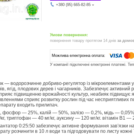
+380 (95) 665-82-85
повернення товару протягом 14 днів
за домо
У компанії підключені електронні платежі. Те
ок
— водорозчинне добриво-регулятор із мікроелементами у 
в, ягід, плодових дерев і чагарників. Забезпечує активний 
сприяє підвищенню врожайності культур, неабияк підвищує я
вленнями сприяє розвитку рослин під час несприятливих п
репарату входить прилипач.
 фосфор — 25%, калій — 50%, залізо — 0,2%, мідь — 0,05%,
г/кг, триптофан — 40 мг/кг, ауксину — 120 мг/кг. вітамін В1 — 2
нтатор 0:25:50 забезпечує активне формування зав'язки на
арату розчинити в 10 л води та підгодовувати по листу кожні 