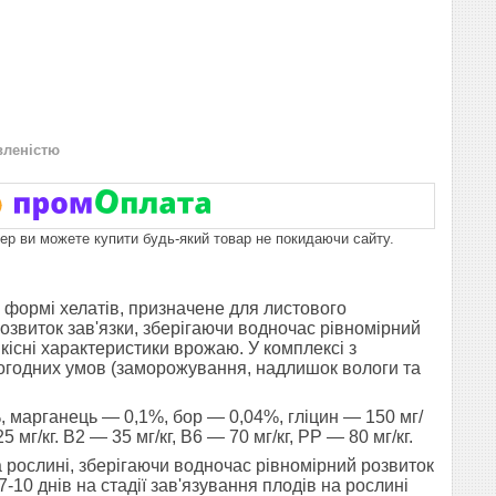
вленістю
пер ви можете купити будь-який товар не покидаючи сайту.
формі хелатів, призначене для листового
розвиток зав'язки, зберігаючи водночас рівномірний
кісні характеристики врожаю. У комплексі з
огодних умов (заморожування, надлишок вологи та
 марганець — 0,1%, бор — 0,04%, гліцин — 150 мг/
5 мг/кг. В2 — 35 мг/кг, В6 — 70 мг/кг, РР — 80 мг/кг.
 рослині, зберігаючи водночас рівномірний розвиток
7-10 днів на стадії зав'язування плодів на рослині