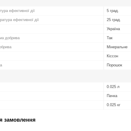
тура ефективної дії
5 град.
атура ефективної дії
25 град.
Україна
ма добрива
Так
обрива
Мінеральне
Кіссон
а
Порошок
0.025 л
Пачка
0.025 кг
я замовлення