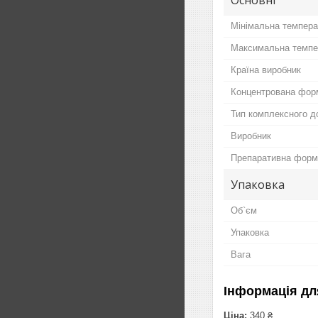
Мінімальна темпера
Максимальна темпер
Країна виробник
Концентрована фор
Тип комплексного д
Виробник
Препаративна форм
Упаковка
Об`єм
Упаковка
Вага
Інформація дл
Ціна:
340 ₴