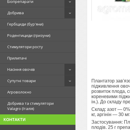
Біопрепарати
Добрива
Гербіциди (бур'яни)
Родентициди (гризуни)
Стимулятори росту
Прилипачі
Насіння овочів
Супутні товари
Плантатор зав'яз
підживлення овочі
розвиток плода, 
Агроволокно
кореневими піджи
ін.). До складу п
Добрива та стимулятори
Valagro (Італія)
Склад:
азот — 0%,
кг, аргінін — 30 м
КОНТАКТИ
Застосування:
Пла
плодів. 25 г преп