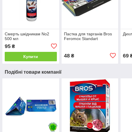
Смерть шкідникам No2
Пастка для тарганів Bros
Дих
500 мл
Feromox Standart
95
₴
48
69
₴
Купити
Подібні товари компанії