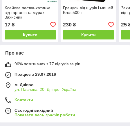
Клейова пастка-хатинка
Гранули від щурів і мишей
Захи
від тарганів та мурах
Bros 500 г
від 
Захисник
17
230
25
₴
₴
Купити
Купити
Про нас
96% позитивних з 77 відгуків за рік
Працює з 29.07.2016
м. Дніпро
ул. Павлова, 20, Дніпро, Україна
Контакти
Сьогодні вихідний
Показати весь графік роботи