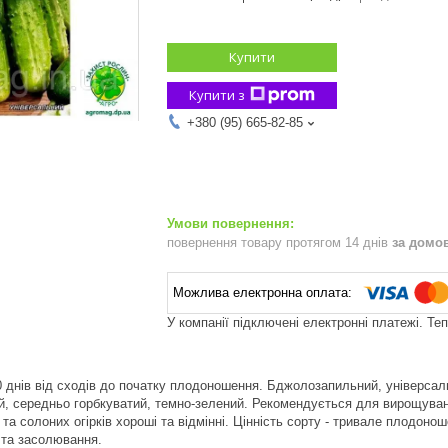
Купити
Купити з
+380 (95) 665-82-85
повернення товару протягом 14 днів
за домо
У компанії підключені електронні платежі. Те
0 днів від сходів до початку плодоношення. Бджолозапильний, універсал
й, середньо горбкуватий, темно-зелений. Рекомендується для вирощуванн
 та солоних огірків хороші та відмінні. Цінність сорту - тривале плодон
 та засолювання.