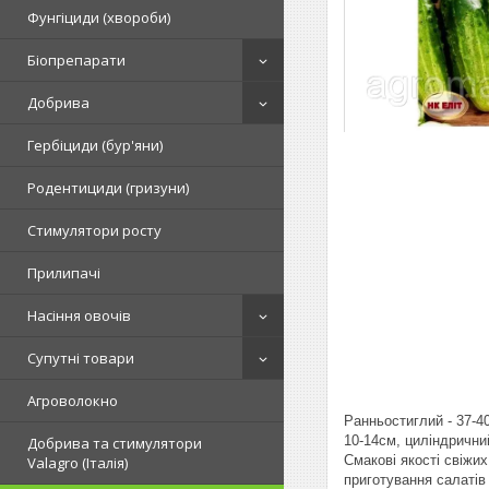
Фунгіциди (хвороби)
Біопрепарати
Добрива
Гербіциди (бур'яни)
Родентициди (гризуни)
Стимулятори росту
Прилипачі
Насіння овочів
Супутні товари
Агроволокно
Ранньостиглий - 37-4
10-14см, циліндрични
Добрива та стимулятори
Смакові якості свіжих
Valagro (Італія)
приготування салатів