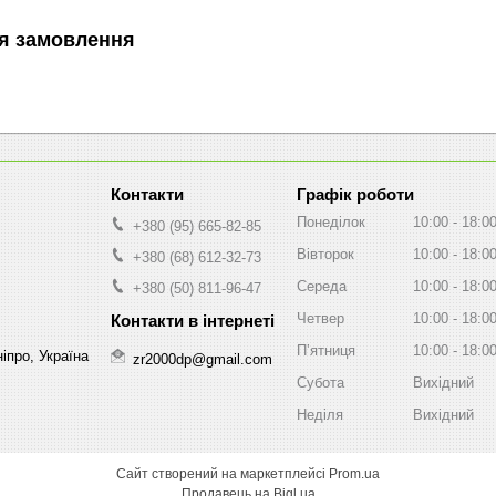
я замовлення
Графік роботи
Понеділок
10:00
18:0
+380 (95) 665-82-85
Вівторок
10:00
18:0
+380 (68) 612-32-73
Середа
10:00
18:0
+380 (50) 811-96-47
Четвер
10:00
18:0
Пʼятниця
10:00
18:0
іпро, Україна
zr2000dp@gmail.com
Субота
Вихідний
Неділя
Вихідний
Сайт створений на маркетплейсі
Prom.ua
Продавець на Bigl.ua