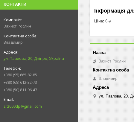
КОНТАКТИ
Інформація дл
Ціна:
6 ₴
Захист Рослин
Владимир
ул. Павлова, 20, Дніпро, Україна
Захист Рослин
+380 (95) 665-82-85
Владимир
+380 (68) 612-32-73
+380 (50) 811-96-47
ул. Павлова, 20, Дн
zr2000dp@gmail.com