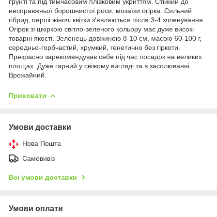
ґрунті та під тимчасовим плівковим укриттям. Стійкий до
несправжньої борошнистої роси, мозаїки огірка. Сильний
гібрид, перші жіночі квітки з'являються після 3-4 зчленування.
Огірок зі шкіркою світло-зеленого кольору має дуже високі
товарні якості. Зеленець довжиною 8-10 см, масою 60-100 г,
середньо-горбчастий, хрумкий, генетично без гіркоти.
Прекрасно зарекомендував себе під час посадок на великих
площах. Дуже гарний у свіжому вигляді та в засолюванні.
Врожайний.
Приховати
Умови доставки
Нова Пошта
Самовивіз
Всі умови доставки
Умови оплати