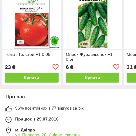
Томат Толстой F1 0,05 г
Огірок Журавльонок F1
Морк
0,5г
23
6
31
₴
₴
Купити
Купити
Про нас
96% позитивних з 77 відгуків за рік
Працює з 29.07.2016
м. Дніпро
ул. Павлова, 20, Дніпро, Україна